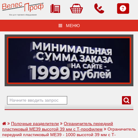
Все для торгового оборудования
МЕНЮ
Полочные разделители
Ограничитель передний
пластиковый ME39 высотой 39 мм с Т-профилем
Ограничитель
передний пластиковый ME39 - 1000 высотой 39 мм с Т-