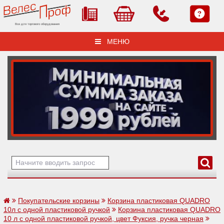
Все для торгового оборудования
МЕНЮ
Покупательские корзины
Корзина пластиковая QUADRO
10л с одной пластиковой ручкой
Корзина пластиковая QUADRO
10 л с одной пластиковой ручкой, цвет Фуксия, ручка черная