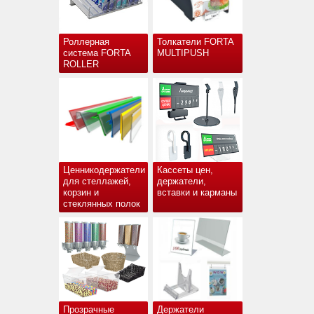
Роллерная
Толкатели FORTA
система FORTA
MULTIPUSH
ROLLER
Ценникодержатели
Кассеты цен,
для стеллажей,
держатели,
корзин и
вставки и карманы
стеклянных полок
Прозрачные
Держатели