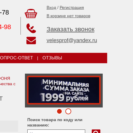
Вход
/
Регистрация
-78
В корзине нет товаров
4-98
Заказать звонок
velesprof@yandex.ru
ОПРОС-ОТВЕТ
|
ОТЗЫВЫ
 ФОНЯ
чества с
Т
Поиск товара по коду или
названию: