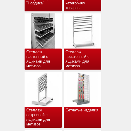
"Нордика"
категориям
товаров
Стеллаж
Стеллаж
настенный с
пристенный с
ящиками для
ящиками для
метизов
метизов
Стеллаж
Сетчатые изделия
островной с
ящиками для
метизов