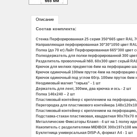
Описание
Состав комплекта:
Стенка Перфорированная 25 серия 350*665 цвет RAL 
Направляющая перфорированная 30*30*1050 цвет RAL
Полка (до 70 кг) Лайт Перфорированная 665*300 цвет с
Полкодержатель для полки перфорированной 300 цвет
Разделитель проволочный h60. 60х300 цвет серый RAL
Крючок для мелких предметов 4мм на перфорацию шаг
Крючок одиночный 100мм пруток 4мм на перфорацию ш
Крючок одиночный под углом 60гр. 100мм пруток 4мм н
Неодимовый магнит "гирька" - 1 шт
Держатель для лент, 300мм, два крючка и ось - 2 шт
Полка 146х240 – 2 шт
Пластиковый контейнер с креплением на перфорацию,
Перегородка для пластикового контейнера 148х120х10
Пластиковый контейнер с креплением на перфорацию,
Подставка-стакан пластиковая, квадратная 90х70х70 п
Металлические Фиксаторы Кламп - 4 шт на 1 полку иде
Накопитель с разделителями MIDIBOX 300х197х108 мм
Буклетница универсальная DISP-А, формат А4 - 1 шт