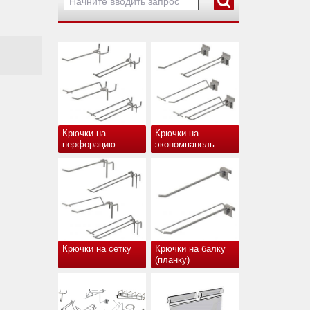
Крючки на
Крючки на
перфорацию
экономпанель
Крючки на сетку
Крючки на балку
(планку)