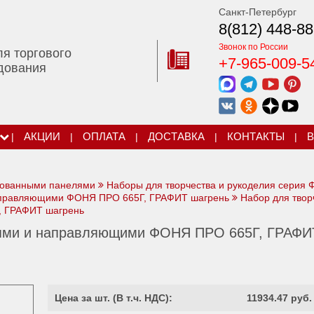
Санкт-Петербург
8(812) 448-88
Звонок по России
ля торгового
+7-965-009-5
дования
|
АКЦИИ
|
ОПЛАТА
|
ДОСТАВКА
|
КОНТАКТЫ
|
В
рованными панелями
Наборы для творчества и рукоделия серия
направляющими ФОНЯ ПРО 665Г, ГРАФИТ шагрень
Набор для твор
 ГРАФИТ шагрень
лями и направляющими ФОНЯ ПРО 665Г, ГРАФИ
Цена за шт. (
В т.ч. НДС
):
11934.47 руб.