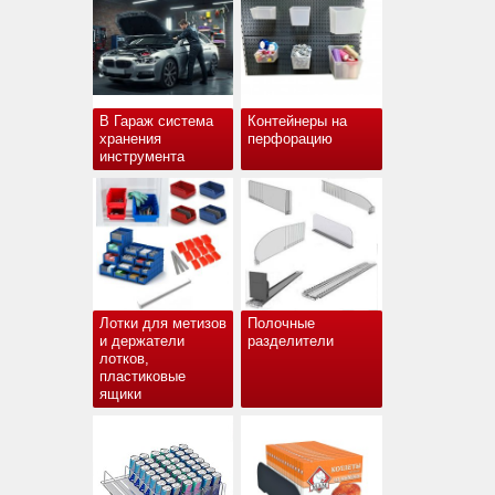
В Гараж система
Контейнеры на
хранения
перфорацию
инструмента
Лотки для метизов
Полочные
и держатели
разделители
лотков,
пластиковые
ящики