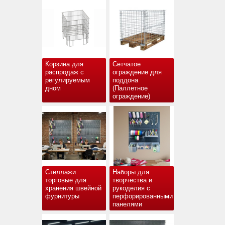
Корзина для
Сетчатое
распродаж с
ограждение для
регулируемым
поддона
дном
(Паллетное
ограждение)
Стеллажи
Наборы для
торговые для
творчества и
хранения швейной
рукоделия с
фурнитуры
перфорированными
панелями