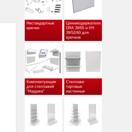
Нестандартные
Ценникодержатели
крючки
DRA 39/65 и VH
39/52/60 для
крючков
Комплектующие
Стеллажи
для стеллажей
торговые
"Нордика"
настенные