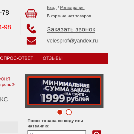
Вход
/
Регистрация
-78
В корзине нет товаров
4-98
Заказать звонок
velesprof@yandex.ru
ОПРОС-ОТВЕТ
|
ОТЗЫВЫ
 ФОНЯ
грень
АКС
Поиск товара по коду или
названию: