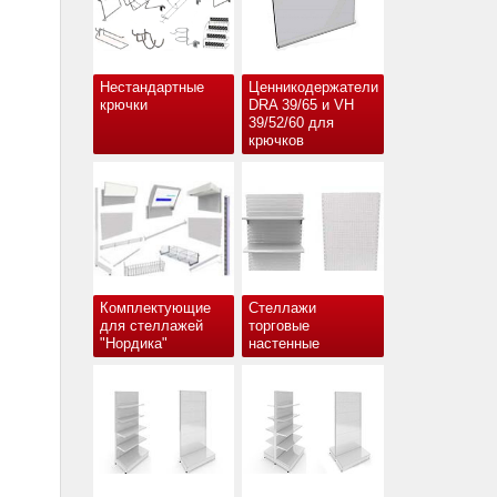
Нестандартные
Ценникодержатели
крючки
DRA 39/65 и VH
39/52/60 для
крючков
Комплектующие
Стеллажи
для стеллажей
торговые
"Нордика"
настенные