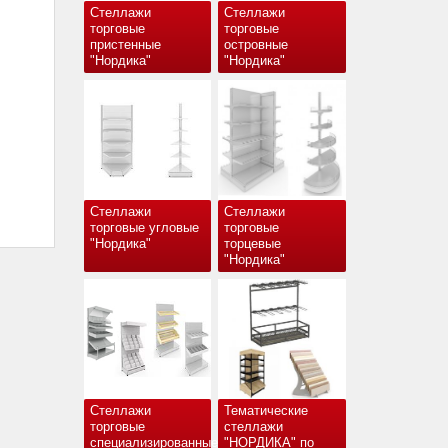
Стеллажи
Стеллажи
торговые
торговые
пристенные
островные
"Нордика"
"Нордика"
Стеллажи
Стеллажи
торговые угловые
торговые
"Нордика"
торцевые
"Нордика"
Стеллажи
Тематические
торговые
стеллажи
специализированные
"НОРДИКА" по