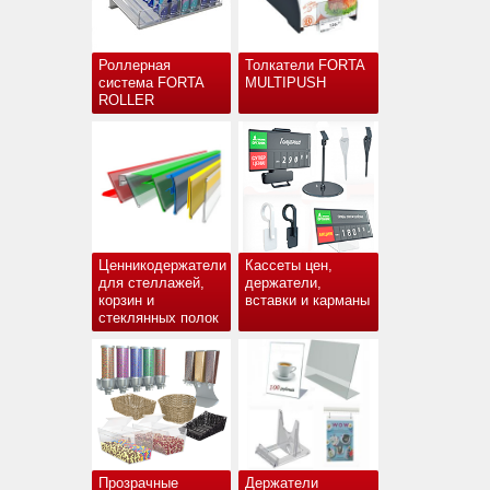
Роллерная
Толкатели FORTA
система FORTA
MULTIPUSH
ROLLER
Ценникодержатели
Кассеты цен,
для стеллажей,
держатели,
корзин и
вставки и карманы
стеклянных полок
Прозрачные
Держатели