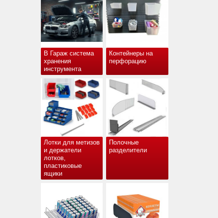
В Гараж система
Контейнеры на
хранения
перфорацию
инструмента
Лотки для метизов
Полочные
и держатели
разделители
лотков,
пластиковые
ящики