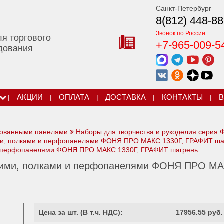
Санкт-Петербург
8(812) 448-88
Звонок по России
ля торгового
+7-965-009-5
дования
|
АКЦИИ
|
ОПЛАТА
|
ДОСТАВКА
|
КОНТАКТЫ
|
В
рованными панелями
Наборы для творчества и рукоделия серия
ми, полками и перфопанелями ФОНЯ ПРО МАКС 1330Г, ГРАФИТ ша
 и перфопанелями ФОНЯ ПРО МАКС 1330Г, ГРАФИТ шагрень
щими, полками и перфопанелями ФОНЯ ПРО М
Цена за шт. (
В т.ч. НДС
):
17956.55 руб.