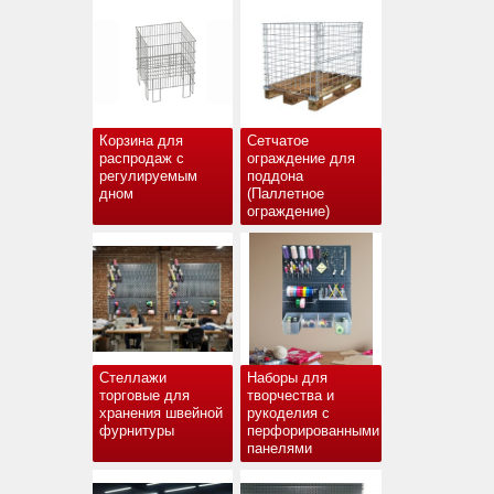
Корзина для
Сетчатое
распродаж с
ограждение для
регулируемым
поддона
дном
(Паллетное
ограждение)
Стеллажи
Наборы для
торговые для
творчества и
хранения швейной
рукоделия с
фурнитуры
перфорированными
панелями