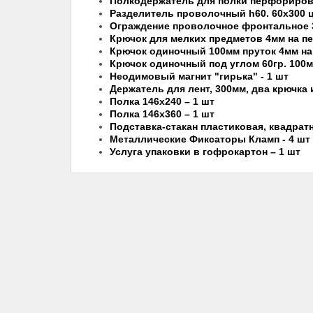
Полкодержатель для полки перфорирова
Разделитель проволочный h60. 60х300 
Ограждение проволочное фронтальное 30
Крючок для мелких предметов 4мм на п
Крючок одиночный 100мм пруток 4мм на
Крючок одиночный под углом 60гр. 100м
Неодимовый магнит "гирька" - 1 шт
Держатель для лент, 300мм, два крючка 
Полка 146х240 – 1 шт
Полка 146х360 – 1 шт
Подставка-стакан пластиковая, квадратн
Металлические Фиксаторы Кламп - 4 шт н
Услуга упаковки в гофрокартон – 1 шт