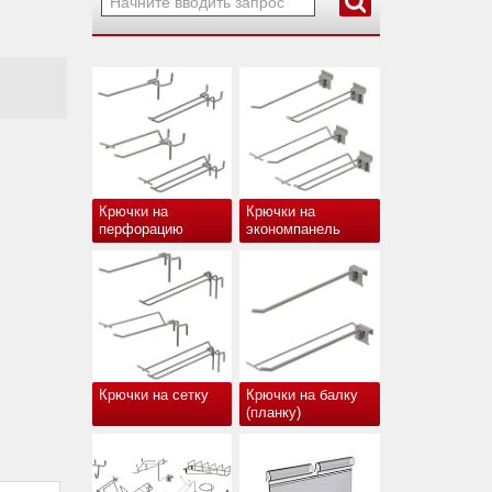
Крючки на
Крючки на
перфорацию
экономпанель
Крючки на сетку
Крючки на балку
(планку)