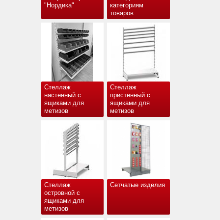
"Нордика"
категориям
товаров
Стеллаж
Стеллаж
настенный с
пристенный с
ящиками для
ящиками для
метизов
метизов
Стеллаж
Сетчатые изделия
островной с
ящиками для
метизов