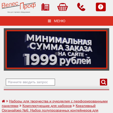
Все для торгового оборудования
МЕНЮ
Наборы для творчества и рукоделия с перфорированными
панелями
Комплектующие для наборов
Креативный
Органайзер №6: Набор полупрозрачных контейнеров для