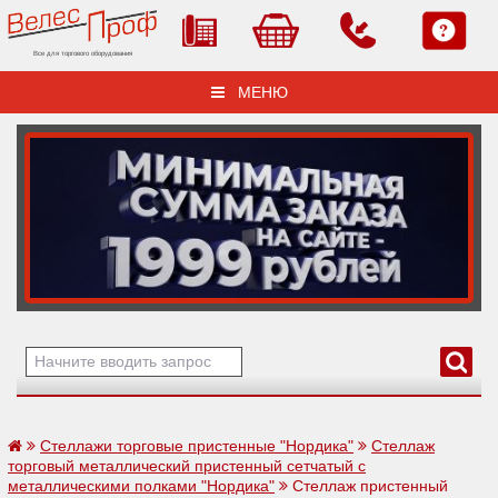
Все для торгового оборудования
МЕНЮ
Стеллажи торговые пристенные "Нордика"
Стеллаж
торговый металлический пристенный сетчатый с
металлическими полками "Нордика"
Стеллаж пристенный