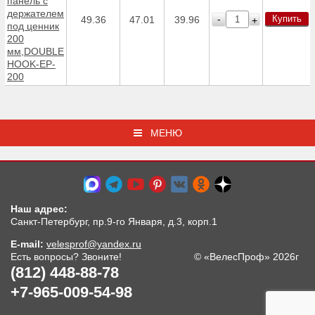
панель с
держателем
Купить
-
49.36
47.01
39.96
+
под ценник
200
мм,DOUBLE
HOOK-EP-
200
МЕНЮ
Наш адрес:
Санкт-Петербург, пр.9-го Января, д.3, корп.1
E-mail:
velesprof@yandex.ru
Есть вопросы? Звоните!
© «ВелесПроф» 2026г
(812) 448-88-78
+7-965-009-54-98