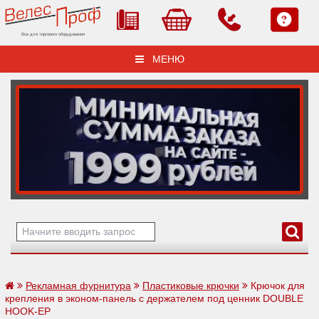
Все для торгового оборудования
МЕНЮ
Рекламная фурнитура
Пластиковые крючки
Крючок для
крепления в эконом-панель с держателем под ценник DOUBLE
HOOK-EP