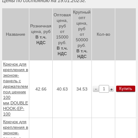
Цены по состоянию на 19.01.2025г.
Крупный
Оптовая
опт
цена,
цена,
Розничная
руб
руб
цена, руб
от
Название
от
Кол-во
В т.ч.
15000
50000
НДС
руб.
руб.
В т.ч.
В т.ч.
НДС
НДС
Крючок для
крепления в
эконом-
панель с
держателем
Купить
-
42.66
40.63
34.53
+
под ценник
100
мм,DOUBLE
HOOK-EP-
100
Крючок для
крепления в
эконом-