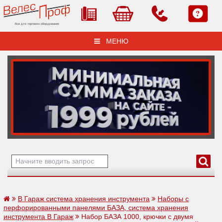
Все для торгового оборудования
МЕНЮ
В Гараж система хранения инструмента
Наборы с
перфорированными панелями БАЗА, система хранения
инструмента В Гараж
Набор БАЗА 1000, крючки с двумя