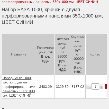
перфорированными панелями 350х1000 мм, ЦВЕТ СИНИЙ
Набор БАЗА 1000, крючки с двумя
перфорированными панелями 350х1000 мм,
ЦВЕТ СИНИЙ
Крупный
Оптовая
опт
цена,
цена,
Розничная
руб
руб
цена, руб
от
Название
от
Кол-во
В т.ч.
35000
100000
НДС
руб.
руб.
В т.ч.
В т.ч.
НДС
НДС
Набор БАЗА 1000,
крючки с двумя
К
-
перфорированными
3483.29
3329.30
3137.02
+
панелями 350х1000
мм, ЦВЕТ СИНИЙ