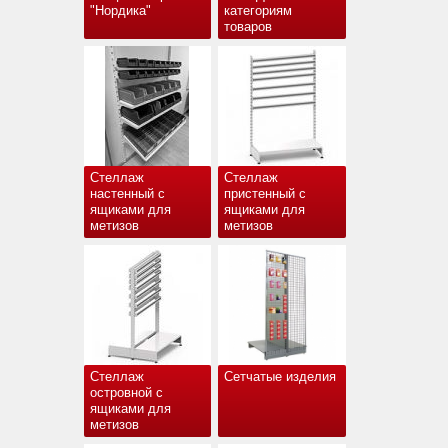
"Нордика"
категориям
товаров
Стеллаж
Стеллаж
настенный с
пристенный с
ящиками для
ящиками для
метизов
метизов
Стеллаж
Сетчатые изделия
островной с
ящиками для
метизов