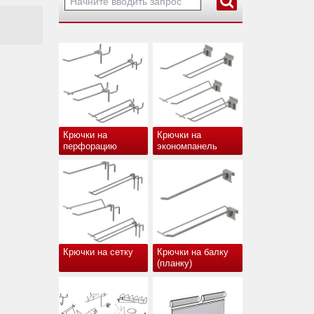
Крючки на
Крючки на
перфорацию
экономпанель
Крючки на сетку
Крючки на балку
(планку)