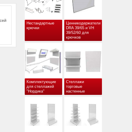
всей
Нестандартные
Ценникодержатели
крючки
DRA 39/65 и VH
39/52/60 для
крючков
Комплектующие
Стеллажи
для стеллажей
торговые
"Нордика"
настенные