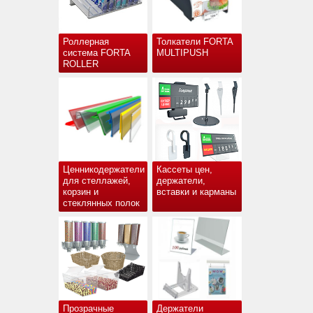
Роллерная
Толкатели FORTA
система FORTA
MULTIPUSH
ROLLER
Ценникодержатели
Кассеты цен,
для стеллажей,
держатели,
корзин и
вставки и карманы
стеклянных полок
Прозрачные
Держатели