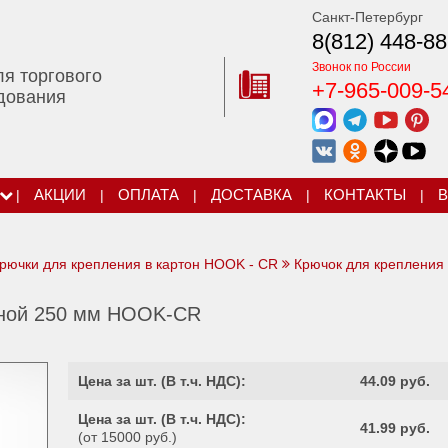
Санкт-Петербург
8(812) 448-88
Звонок по России
ля торгового
+7-965-009-5
дования
|
АКЦИИ
|
ОПЛАТА
|
ДОСТАВКА
|
КОНТАКТЫ
|
В
рючки для крепления в картон HOOK - CR
Крючок для крепления 
йной 250 мм HOOK-CR
Цена за шт. (
В т.ч. НДС
):
44.09 руб.
Цена за шт. (
В т.ч. НДС
):
41.99 руб.
(от 15000 руб.)