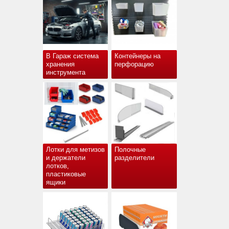
В Гараж система
Контейнеры на
хранения
перфорацию
инструмента
Лотки для метизов
Полочные
и держатели
разделители
лотков,
пластиковые
ящики