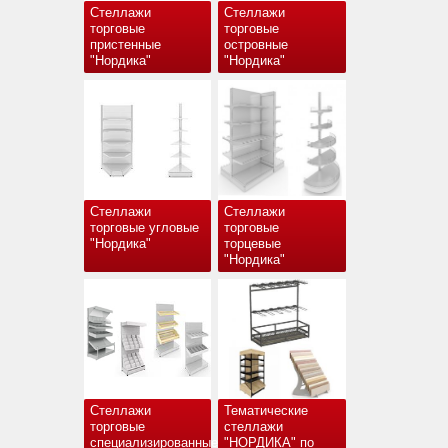
Стеллажи
Стеллажи
торговые
торговые
пристенные
островные
"Нордика"
"Нордика"
Стеллажи
Стеллажи
торговые угловые
торговые
"Нордика"
торцевые
"Нордика"
Стеллажи
Тематические
торговые
стеллажи
специализированные
"НОРДИКА" по