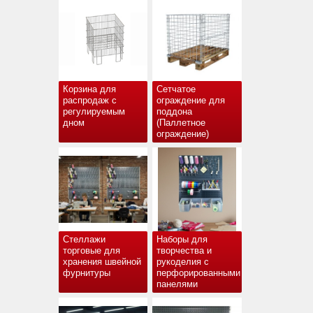
Корзина для
Сетчатое
распродаж с
ограждение для
регулируемым
поддона
дном
(Паллетное
ограждение)
Стеллажи
Наборы для
торговые для
творчества и
хранения швейной
рукоделия с
фурнитуры
перфорированными
панелями