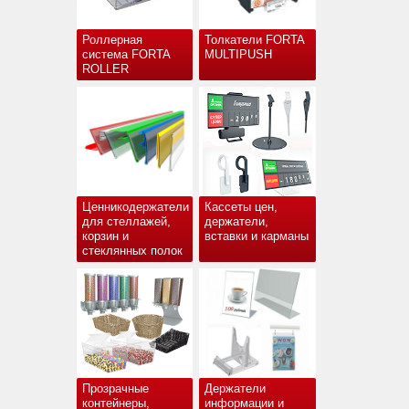
Роллерная
Толкатели FORTA
система FORTA
MULTIPUSH
ROLLER
Ценникодержатели
Кассеты цен,
для стеллажей,
держатели,
корзин и
вставки и карманы
стеклянных полок
Прозрачные
Держатели
контейнеры,
информации и