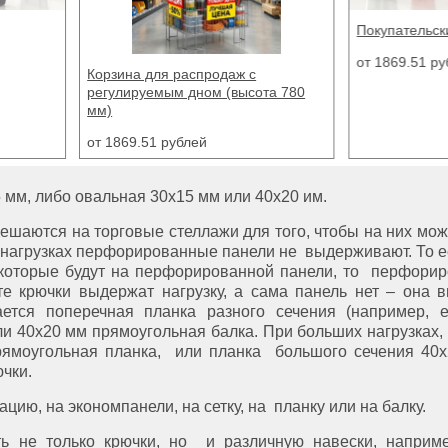
Покупательские корзины
от 1869.51 рублей
на для распродаж с
ируемым дном (высота 780
69.51 рублей
 мм, либо овальная 30х15 мм или 40х20 им.
ешаются на торговые стеллажи для того, чтобы на них мо
их нагрузках перфорированные панели не выдерживают. То е
и, которые будут на перфорированной панели, то перфори
е крючки выдержат нагрузку, а сама панель нет – она в
тся поперечная планка разного сечения (например, е
ли 40х20 мм прямоугольная балка. При больших нагрузках, 
прямоугольная планка, или планка большого сечения 40
чки.
ию, на экономпанели, на сетку, на планку или на балку.
ь не только крючки, но и различную навески, наприм