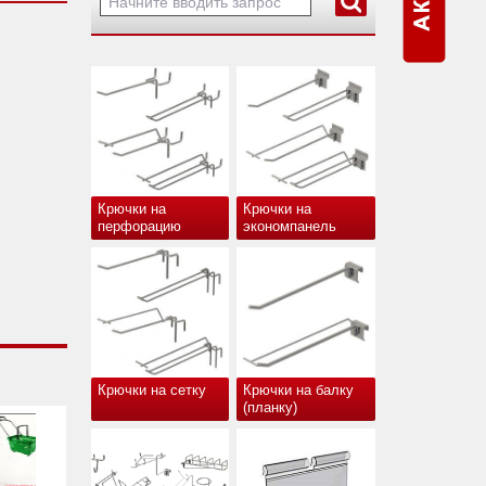
Крючки на
Крючки на
перфорацию
экономпанель
Крючки на сетку
Крючки на балку
(планку)