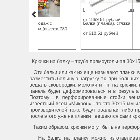
Балка (планка), стяжка
Корзи
регул
от 618.51 рублей
мм)
от 18
Крючки на балку – труба прямоугольная 30х15
Эти балки или как их еще называют планки в
разместить большую нагрузку, т.к. при больш
вешать сковородки, молотки и т.п. на крючк
панель будет деформироваться и в результат
Поэтому в перфорированные стойки вешае
известный всем «Микрон» - то это 30х15 мм и
производителей тоже будут овальная либо 
после этого уже на планки вешаются сами крю
Таким образом, крючки могут быть на перфорац
На балку, на планку можно изготавливат