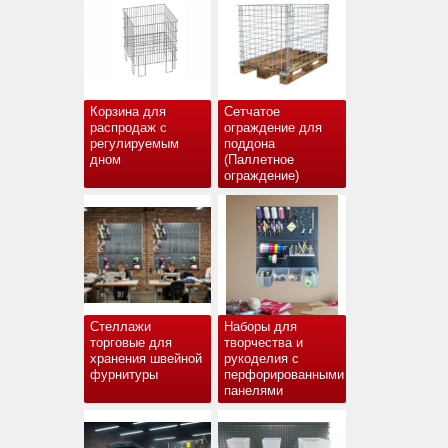
Корзина для
Сетчатое
распродаж с
ограждение для
регулируемым
поддона
дном
(Паллетное
ограждение)
Стеллажи
Наборы для
торговые для
творчества и
хранения швейной
рукоделия с
фурнитуры
перфорированными
панелями