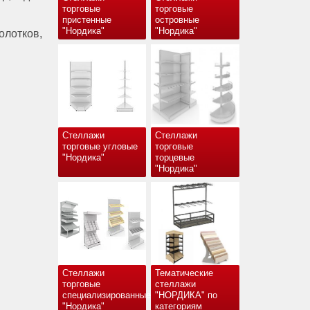
торговые
торговые
пристенные
островные
"Нордика"
"Нордика"
олотков,
Стеллажи
Стеллажи
торговые угловые
торговые
"Нордика"
торцевые
"Нордика"
Стеллажи
Тематические
торговые
стеллажи
специализированные
"НОРДИКА" по
"Нордика"
категориям