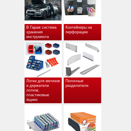
В Гараж система
Контейнеры на
хранения
перфорацию
инструмента
Лотки для метизов
Полочные
и держатели
разделители
лотков,
пластиковые
ящики