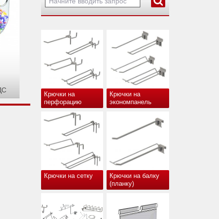
ДС
Крючки на
Крючки на
перфорацию
экономпанель
Крючки на сетку
Крючки на балку
(планку)