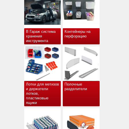
В Гараж система
Контейнеры на
хранения
перфорацию
инструмента
Лотки для метизов
Полочные
и держатели
разделители
лотков,
пластиковые
ящики