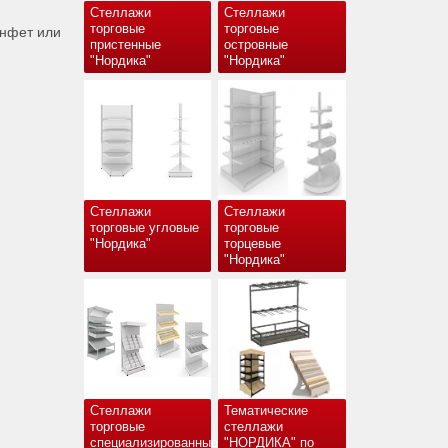
Стеллажи
Стеллажи
торговые
торговые
онфет или
пристенные
островные
"Нордика"
"Нордика"
Стеллажи
Стеллажи
торговые угловые
торговые
"Нордика"
торцевые
"Нордика"
Стеллажи
Тематические
торговые
стеллажи
специализированные
"НОРДИКА" по