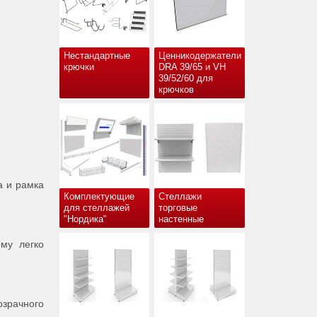
Нестандартные
Ценникодержатели
крючки
DRA 39/65 и VH
39/52/60 для
крючков
а и рамка
Комплектующие
Стеллажи
для стеллажей
торговые
"Нордика"
настенные
му легко
озрачного