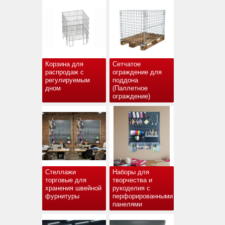
Корзина для
Сетчатое
распродаж с
ограждение для
регулируемым
поддона
дном
(Паллетное
ограждение)
Стеллажи
Наборы для
торговые для
творчества и
хранения швейной
рукоделия с
фурнитуры
перфорированными
панелями