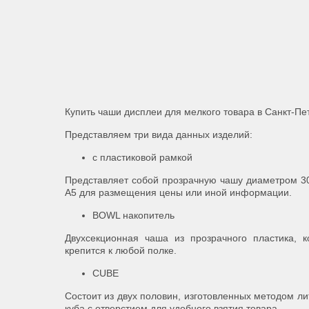
Купить чаши дисплеи для мелкого товара в Санкт-Пет
Представляем три вида данных изделий:
с пластиковой рамкой
Представляет собой прозрачную чашу диаметром 300
А5 для размещения цены или иной информации.
BOWL накопитель
Двухсекционная чаша из прозрачного пластика,
крепится к любой полке.
CUBE
Состоит из двух половин, изготовленных методом ли
куба с отверстием для удобного взятия товара.