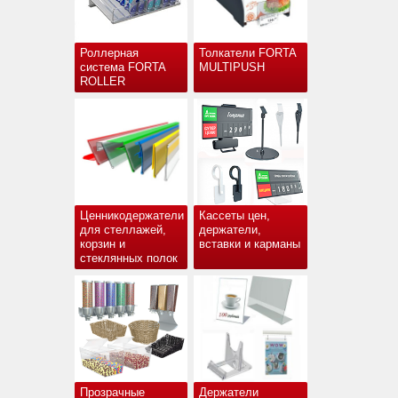
Роллерная
Толкатели FORTA
система FORTA
MULTIPUSH
ROLLER
Ценникодержатели
Кассеты цен,
для стеллажей,
держатели,
корзин и
вставки и карманы
стеклянных полок
Прозрачные
Держатели