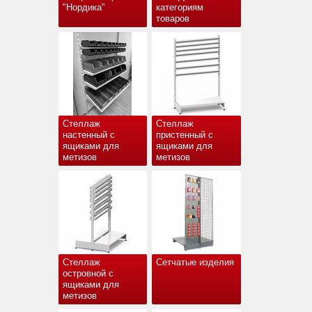
"Нордика"
категориям
товаров
Стеллаж
Стеллаж
настенный с
пристенный с
ящиками для
ящиками для
метизов
метизов
Стеллаж
Сетчатые изделия
островной с
ящиками для
метизов