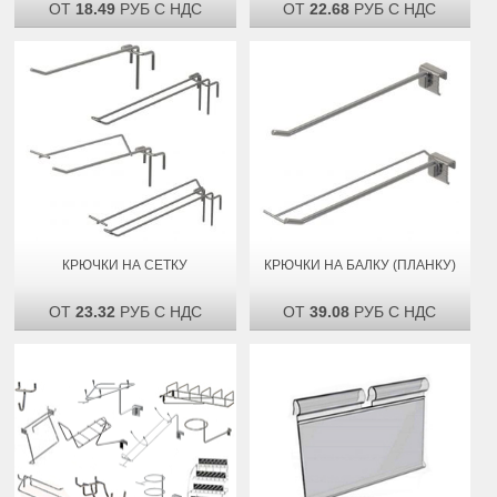
ОТ
18.49
РУБ С НДС
ОТ
22.68
РУБ С НДС
КРЮЧКИ НА СЕТКУ
КРЮЧКИ НА БАЛКУ (ПЛАНКУ)
ОТ
23.32
РУБ С НДС
ОТ
39.08
РУБ С НДС