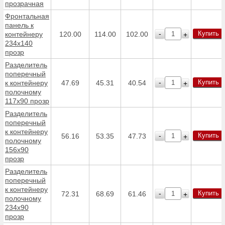
прозрачная
Фронтальная
панель к
Купить
-
контейнеру
120.00
114.00
102.00
+
234х140
прозр
Разделитель
поперечный
Купить
-
к контейнеру
47.69
45.31
40.54
+
полочному
117х90 прозр
Разделитель
поперечный
к контейнеру
Купить
-
56.16
53.35
47.73
+
полочному
156х90
прозр
Разделитель
поперечный
к контейнеру
Купить
-
72.31
68.69
61.46
+
полочному
234х90
прозр