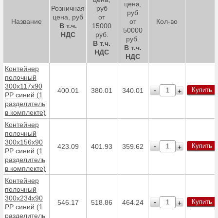
цена,
Розничная
руб
руб
цена, руб
от
Название
от
Кол-во
В т.ч.
15000
50000
НДС
руб.
руб.
В т.ч.
В т.ч.
НДС
НДС
Контейнер
полочный
300х117х90
Купить
-
400.01
380.01
340.01
+
PP синий (1
разделитель
в комплекте)
Контейнер
полочный
300х156х90
Купить
-
423.09
401.93
359.62
+
PP синий (1
разделитель
в комплекте)
Контейнер
полочный
300х234х90
Купить
-
546.17
518.86
464.24
+
PP синий (1
разделитель