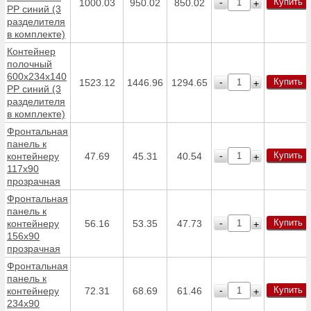
Купить
-
1000.03
950.02
850.02
+
PP синий (3
разделителя
в комплекте)
Контейнер
полочный
600х234х140
Купить
-
1523.12
1446.96
1294.65
+
PP синий (3
разделителя
в комплекте)
Фронтальная
панель к
Купить
-
контейнеру
47.69
45.31
40.54
+
117х90
прозрачная
Фронтальная
панель к
Купить
-
контейнеру
56.16
53.35
47.73
+
156х90
прозрачная
Фронтальная
панель к
Купить
-
контейнеру
72.31
68.69
61.46
+
234х90