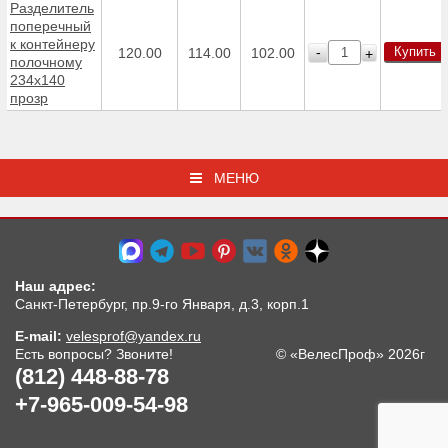
Разделитель
поперечный
к контейнеру
Купить
-
120.00
114.00
102.00
+
полочному
234х140
прозр
МЕНЮ
Наш адрес:
Санкт-Петербург, пр.9-го Января, д.3, корп.1
E-mail:
velesprof@yandex.ru
Есть вопросы? Звоните!
© «ВелесПроф» 2026г
(812) 448-88-78
+7-965-009-54-98