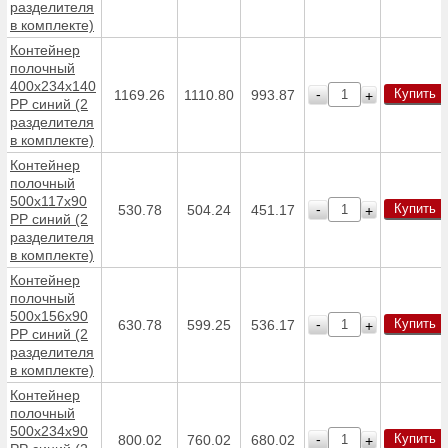
разделителя
в комплекте)
Контейнер
полочный
400х234х140
Купить
-
1169.26
1110.80
993.87
+
PP синий (2
разделителя
в комплекте)
Контейнер
полочный
500х117х90
Купить
-
530.78
504.24
451.17
+
PP синий (2
разделителя
в комплекте)
Контейнер
полочный
500х156х90
Купить
-
630.78
599.25
536.17
+
PP синий (2
разделителя
в комплекте)
Контейнер
полочный
500х234х90
Купить
-
800.02
760.02
680.02
+