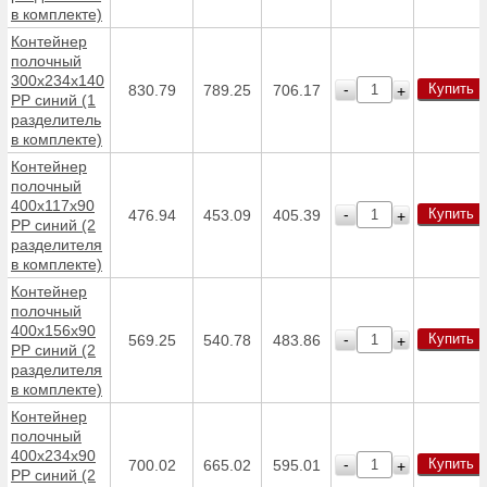
в комплекте)
Контейнер
полочный
300х234х140
Купить
-
830.79
789.25
706.17
+
PP синий (1
разделитель
в комплекте)
Контейнер
полочный
400х117х90
Купить
-
476.94
453.09
405.39
+
PP синий (2
разделителя
в комплекте)
Контейнер
полочный
400х156х90
Купить
-
569.25
540.78
483.86
+
PP синий (2
разделителя
в комплекте)
Контейнер
полочный
400х234х90
Купить
-
700.02
665.02
595.01
+
PP синий (2