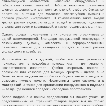
отличающихся количеством навесного оборудования и
габаритами самих панелей. Наборы включают различные
элементы: держатели для гаечных ключей, отвёрток, бумажных
полотенец, а также для молотков, плоскогубцев, кусачек и
прочего ручного инструмента. В комплектацию также входят
крючки разных видов, лотки для гвоздей и метизов, подставки-
стаканы для ручек и карандашей, а также неодимовые магниты.
Однако сфера применения этих систем не ограничивается
одной автомастерской. Благодаря продуманной конструкции и
лаконичному дизайну, комплекты с перфорированными
панелями отлично для наведения порядка в самых разных
уголках дома и хозяйства.
Используйте их
в кладовой
, чтобы компактно разместить
припасы, или в подсобных помещениях — для хранения
хозяйственного инвентаря. Удобно закрепить панели в
прачечной или хозблоке для моющих средств и щеток, а на
балконе или лоджии
— чтобы освободить место и аккуратно
развесить нужные мелочи. Незаменимы такие системы и
в
мастерской
, а также для организации инструментов
в подвале
— везде, где ценятся порядок и свободное пространство.
Более подробно о нашем предложении вы можете узнать из
представленных на страницах товаров видео: мы не только
рассказываем, но и наглядно показываем, как такие наборы