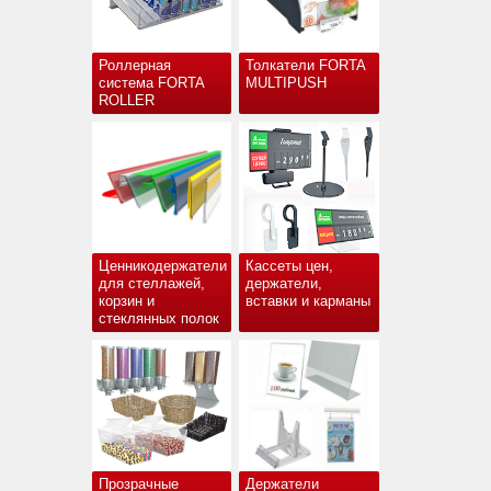
Роллерная
Толкатели FORTA
система FORTA
MULTIPUSH
ROLLER
Ценникодержатели
Кассеты цен,
для стеллажей,
держатели,
корзин и
вставки и карманы
стеклянных полок
Прозрачные
Держатели