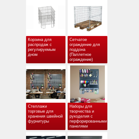
Корзина для
Сетчатое
распродаж с
ограждение для
регулируемым
поддона
дном
(Паллетное
ограждение)
Стеллажи
Наборы для
торговые для
творчества и
хранения швейной
рукоделия с
фурнитуры
перфорированными
панелями