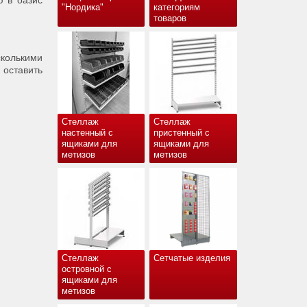
ю в оазис
"Нордика"
категориям
товаров
колькими
 оставить
Стеллаж
Стеллаж
настенный с
пристенный с
ящиками для
ящиками для
метизов
метизов
Стеллаж
Сетчатые изделия
островной с
ящиками для
метизов