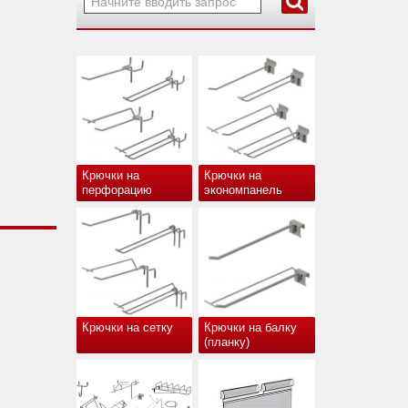
Крючки на
Крючки на
перфорацию
экономпанель
Крючки на сетку
Крючки на балку
(планку)