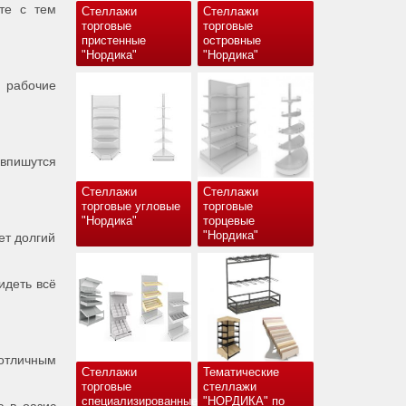
те с тем
Стеллажи
Стеллажи
торговые
торговые
пристенные
островные
"Нордика"
"Нордика"
 рабочие
 впишутся
Стеллажи
Стеллажи
торговые угловые
торговые
"Нордика"
торцевые
"Нордика"
ет долгий
идеть всё
отличным
Стеллажи
Тематические
торговые
стеллажи
специализированные
"НОРДИКА" по