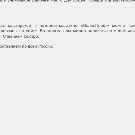
ть уникальное рабочее место для шитья. Превратить мастерску
тва, мастерской в интернет-магазине «ВелесПроф» можно нес
корзины на сайте. Во-вторых, нам можно написать на e-mail или
. Отвечаем быстро.
оставляем по всей России.