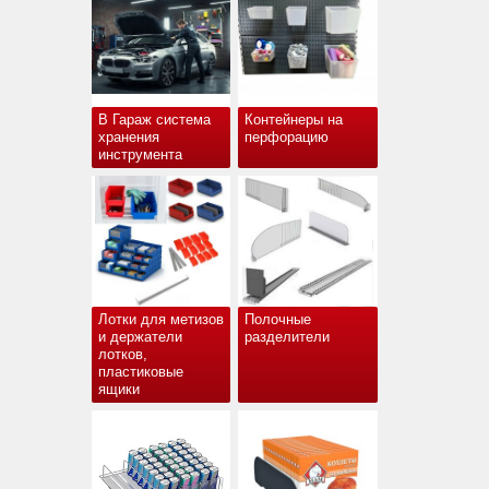
В Гараж система
Контейнеры на
хранения
перфорацию
инструмента
Лотки для метизов
Полочные
и держатели
разделители
лотков,
пластиковые
ящики