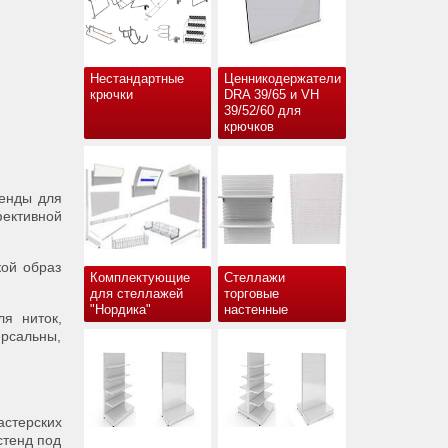
Нестандартные
Ценникодержатели
крючки
DRA 39/65 и VH
39/52/60 для
крючков
тенды для
ективной
кой образ
Комплектующие
Стеллажи
для стеллажей
торговые
"Нордика"
настенные
я ниток,
ерсальны,
астерских
стенд под