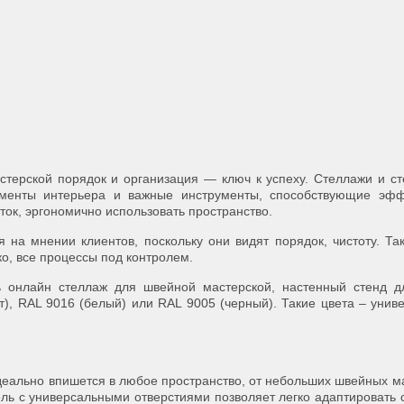
стерской порядок и организация — ключ к успеху. Стеллажи и с
менты интерьера и важные инструменты, способствующие эфф
ток, эргономично использовать пространство.
я на мнении клиентов, поскольку они видят порядок, чистоту. Та
ко, все процессы под контролем.
ь онлайн стеллаж для швейной мастерской, настенный стенд дл
), RAL 9016 (белый) или RAL 9005 (черный). Такие цвета – унив
деально впишется в любое пространство, от небольших швейных м
ль с универсальными отверстиями позволяет легко адаптировать 