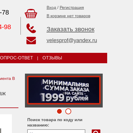
Вход
/
Регистрация
-78
В корзине нет товаров
4-98
Заказать звонок
velesprof@yandex.ru
ОПРОС-ОТВЕТ
|
ОТЗЫВЫ
мента В
аж
Поиск товара по коду или
названию: