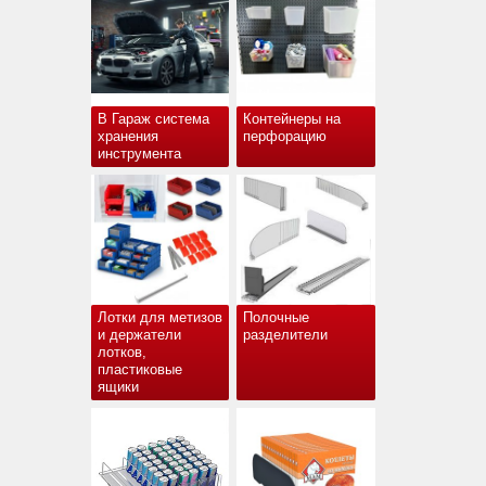
В Гараж система
Контейнеры на
хранения
перфорацию
инструмента
Лотки для метизов
Полочные
и держатели
разделители
лотков,
пластиковые
ящики