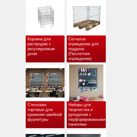
Корзина для
Сетчатое
распродаж с
ограждение для
регулируемым
поддона
дном
(Паллетное
ограждение)
Стеллажи
Наборы для
торговые для
творчества и
хранения швейной
рукоделия с
фурнитуры
перфорированными
панелями