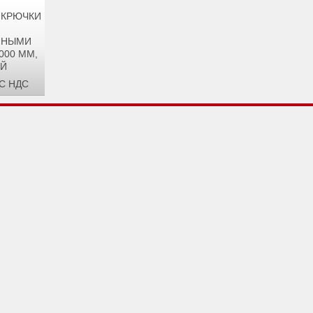
, КРЮЧКИ
ННЫМИ
000 ММ,
ИЙ
С НДС