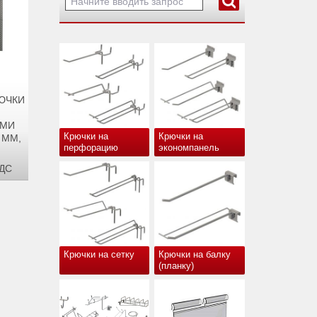
РЮЧКИ
ЫМИ
Крючки на
Крючки на
 ММ,
перфорацию
экономпанель
ДС
Крючки на сетку
Крючки на балку
(планку)