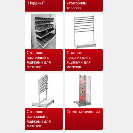
"Нордика"
категориям
товаров
Стеллаж
Стеллаж
настенный с
пристенный с
ящиками для
ящиками для
метизов
метизов
Стеллаж
Сетчатые изделия
островной с
ящиками для
метизов