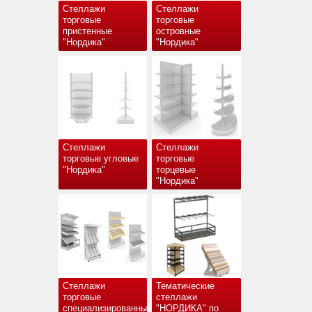
Стеллажи
Стеллажи
торговые
торговые
пристенные
островные
"Нордика"
"Нордика"
Стеллажи
Стеллажи
торговые угловые
торговые
"Нордика"
торцевые
"Нордика"
Стеллажи
Тематические
торговые
стеллажи
специализированные
"НОРДИКА" по