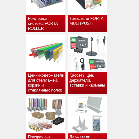
Роллерная
Толкатели FORTA
система FORTA
MULTIPUSH
ROLLER
Ценникодержатели
Кассеты цен,
для стеллажей,
держатели,
корзин и
вставки и карманы
стеклянных полок
Прозрачные
Держатели