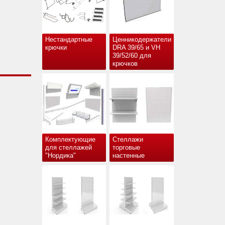
Нестандартные
Ценникодержатели
крючки
DRA 39/65 и VH
39/52/60 для
крючков
Комплектующие
Стеллажи
для стеллажей
торговые
"Нордика"
настенные