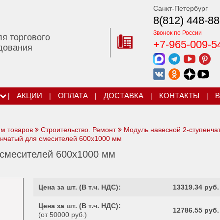
Санкт-Петербург
8(812) 448-88
Звонок по России
ля торгового
+7-965-009-5
дования
|
АКЦИИ
|
ОПЛАТА
|
ДОСТАВКА
|
КОНТАКТЫ
|
В
ям товаров
Строительство. Ремонт
Модуль навесной 2-ступенча
нчатый для смесителей 600х1000 мм
 смесителей 600х1000 мм
Цена за шт. (
В т.ч. НДС
):
13319.34 руб.
Цена за шт. (
В т.ч. НДС
):
12786.55 руб.
(от 50000 руб.)