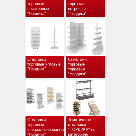
торговые
торговые
пристенные
островные
"Нордика"
"Нордика"
Стеллажи
Стеллажи
торговые угловые
торговые
"Нордика"
торцевые
"Нордика"
Стеллажи
Тематические
торговые
стеллажи
специализированные
"НОРДИКА" по
"Нордика"
категориям