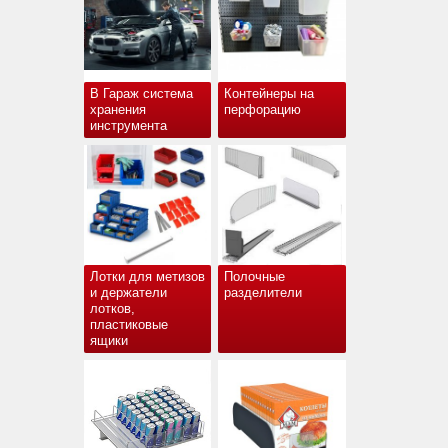
В Гараж система
Контейнеры на
хранения
перфорацию
инструмента
Лотки для метизов
Полочные
и держатели
разделители
лотков,
пластиковые
ящики