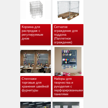
Корзина для
Сетчатое
распродаж с
ограждение для
регулируемым
поддона
дном
(Паллетное
ограждение)
Стеллажи
Наборы для
торговые для
творчества и
хранения швейной
рукоделия с
фурнитуры
перфорированными
панелями