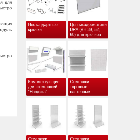
ся для
быстро
ующих
Нестандартные
Ценникодержатели
Модуль
крючки
DRA (VH 39, 52,
60) для крючков
ыстро
Комплектующие
Стеллажи
для стеллажей
торговые
"Нордика"
настенные
Стеллажи
Стеллажи