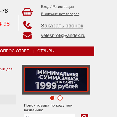
Вход
/
Регистрация
-78
В корзине нет товаров
4-98
Заказать звонок
velesprof@yandex.ru
ОПРОС-ОТВЕТ
|
ОТЗЫВЫ
тый для
Поиск товара по коду или
названию: