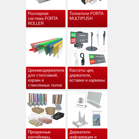
Роллерная
Толкатели FORTA
система FORTA
MULTIPUSH
ROLLER
Ценникодержатели
Кассеты цен,
для стеллажей,
держатели,
корзин и
вставки и карманы
стеклянных полок
Прозрачные
Держатели
контейнеры,
информации и