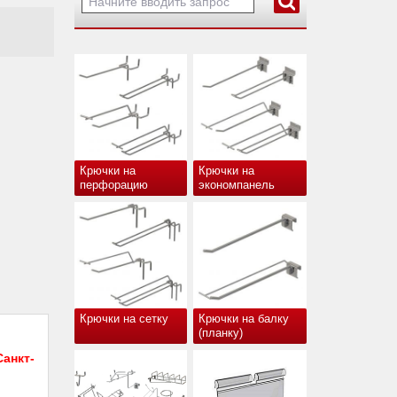
Крючки на
Крючки на
перфорацию
экономпанель
Крючки на сетку
Крючки на балку
(планку)
анкт-