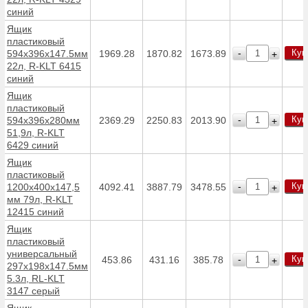
синий
Ящик
пластиковый
Куп
-
594x396х147.5мм
1969.28
1870.82
1673.89
+
22л, R-KLT 6415
синий
Ящик
пластиковый
Куп
-
594х396х280мм
2369.29
2250.83
2013.90
+
51,9л, R-KLT
6429 синий
Ящик
пластиковый
Куп
-
1200х400х147,5
4092.41
3887.79
3478.55
+
мм 79л, R-KLT
12415 синий
Ящик
пластиковый
универсальный
Куп
-
453.86
431.16
385.78
+
297х198х147.5мм
5.3л, RL-KLT
3147 серый
Ящик