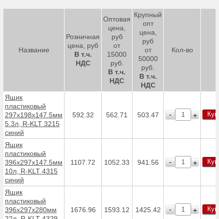
Крупный
Оптовая
опт
цена,
цена,
Розничная
руб
руб
цена, руб
от
Название
от
Кол-во
В т.ч.
15000
50000
НДС
руб.
руб.
В т.ч.
В т.ч.
НДС
НДС
Ящик
пластиковый
Куп
-
297x198x147.5мм
592.32
562.71
503.47
+
5.3л, R-KLT 3215
синий
Ящик
пластиковый
Куп
-
396х297х147.5мм
1107.72
1052.33
941.56
+
10л, R-KLT 4315
синий
Ящик
пластиковый
Куп
-
396x297x280мм
1676.96
1593.12
1425.42
+
22л, R-KLT 4329