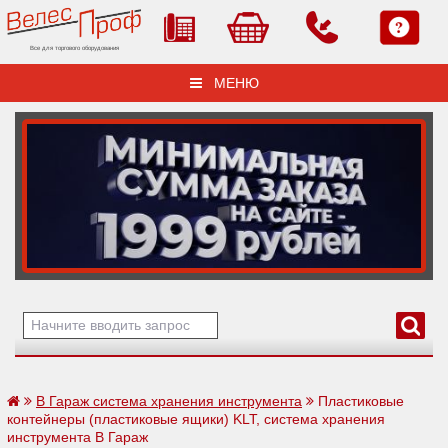
Все для торгового оборудования
МЕНЮ
В Гараж система хранения инструмента
Пластиковые
контейнеры (пластиковые ящики) KLT, система хранения
инструмента В Гараж