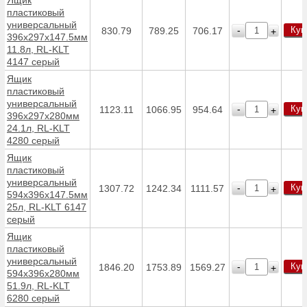
пластиковый
универсальный
Куп
-
830.79
789.25
706.17
+
396х297х147.5мм
11.8л, RL-KLT
4147 серый
Ящик
пластиковый
универсальный
Куп
-
1123.11
1066.95
954.64
+
396х297х280мм
24.1л, RL-KLT
4280 серый
Ящик
пластиковый
универсальный
Куп
-
1307.72
1242.34
1111.57
+
594х396х147.5мм
25л, RL-KLT 6147
серый
Ящик
пластиковый
универсальный
Куп
-
1846.20
1753.89
1569.27
+
594х396х280мм
51.9л, RL-KLT
6280 серый