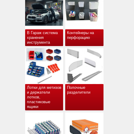
В Гараж система
Контейнеры на
хранения
перфорацию
инструмента
Лотки для метизов
Полочные
и держатели
разделители
лотков,
пластиковые
ящики