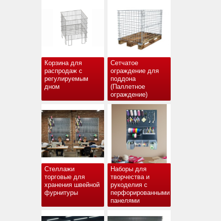
Корзина для
Сетчатое
распродаж с
ограждение для
регулируемым
поддона
дном
(Паллетное
ограждение)
Стеллажи
Наборы для
торговые для
творчества и
хранения швейной
рукоделия с
фурнитуры
перфорированными
панелями