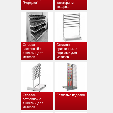
"Нордика"
категориям
товаров
Стеллаж
Стеллаж
настенный с
пристенный с
ящиками для
ящиками для
метизов
метизов
Стеллаж
Сетчатые изделия
островной с
ящиками для
метизов