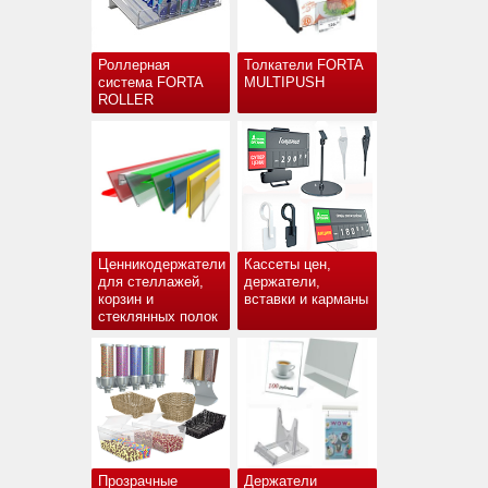
Роллерная
Толкатели FORTA
система FORTA
MULTIPUSH
ROLLER
Ценникодержатели
Кассеты цен,
для стеллажей,
держатели,
корзин и
вставки и карманы
стеклянных полок
Прозрачные
Держатели