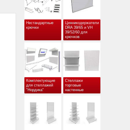
Нестандартные
Ценникодержатели
крючки
DRA 39/65 и VH
39/52/60 для
крючков
Комплектующие
Стеллажи
для стеллажей
торговые
"Нордика"
настенные