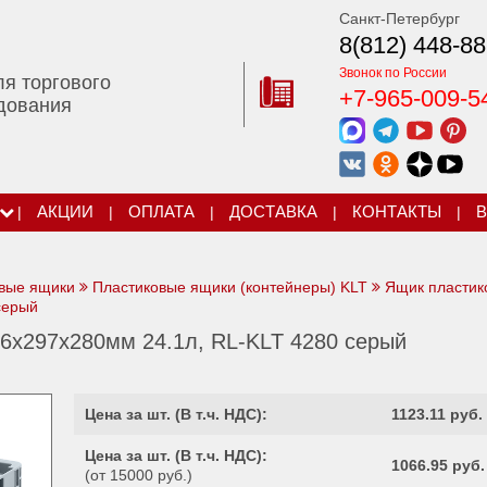
Санкт-Петербург
8(812) 448-88
Звонок по России
ля торгового
+7-965-009-5
дования
|
АКЦИИ
|
ОПЛАТА
|
ДОСТАВКА
|
КОНТАКТЫ
|
В
овые ящики
Пластиковые ящики (контейнеры) KLT
Ящик пластик
серый
6х297х280мм 24.1л, RL-KLT 4280 серый
Цена за шт. (
В т.ч. НДС
):
1123.11 руб.
Цена за шт. (
В т.ч. НДС
):
1066.95 руб.
(от 15000 руб.)