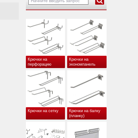
Крючки на
Крючки на
перфорацию
экономпанель
Крючки на сетку
Крючки на балку
(планку)