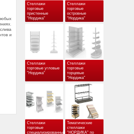
Стеллажи
Стеллажи
торговые
торговые
пристенные
островные
"Нордика"
"Нордика"
любых
иниях.
слива
нтов и
Стеллажи
Стеллажи
торговые угловые
торговые
"Нордика"
торцевые
"Нордика"
Стеллажи
Тематические
торговые
стеллажи
специализированные
"НОРДИКА" по