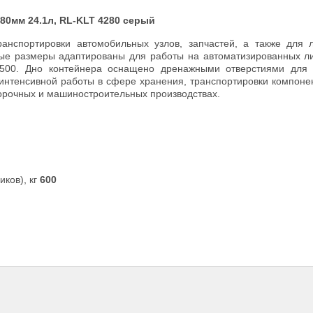
0мм 24.1л, RL-KLT 4280 серый
анспортировки автомобильных узлов, запчастей, а также для 
ные размеры адаптированы для работы на автоматизированных л
4500. Дно контейнера оснащено дренажными отверстиями для 
интенсивной работы в сфере хранения, транспортировки компоне
орочных и машиностроительных производствах.
ков), кг
600