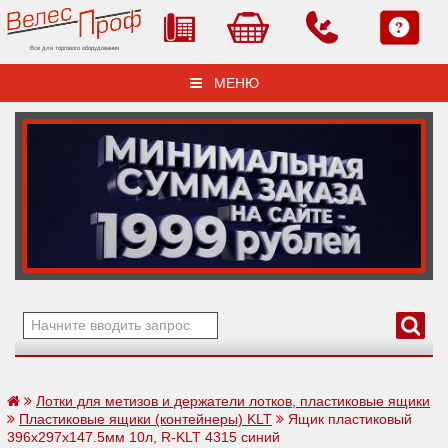
Все для торгового оборудования
МЕНЮ
Лотки для метизов и держатели лотков, пластиковые ящики
Пластиковые ящики (контейнеры) KLT
Ящик пластиковый
396х297х147.5мм 10л, R-KLT 4315 синий