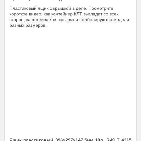
Пластиковый ящик с крышкой в деле. Посмотрите
короткое видео: как контейнер КЛТ выглядит со всех
сторон, защёлкивается крышка и штабелируются модели
разных размеров.
Ящик пластиковый 396х297х147.5мм 10л, R-KLT 4315