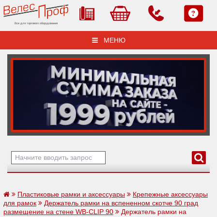
Все для торгового оборудования
МЕНЮ
Пластиковые рамки и аксессуары
Крепежные аксессуары
для рамок
Держатель рамки на вспененном скотче 90 град
размещение на стене WB-CLIP 90
Держатель рамки на