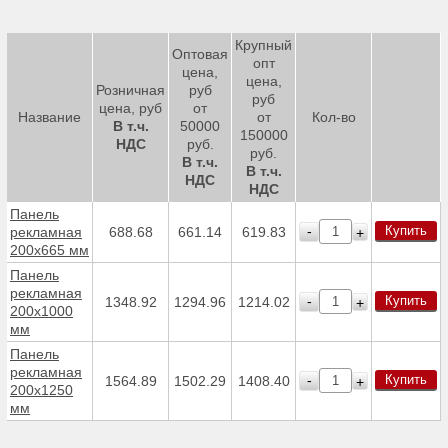
Крупный
Оптовая
опт
цена,
цена,
Розничная
руб
руб
цена, руб
от
Название
от
Кол-во
В т.ч.
50000
150000
НДС
руб.
руб.
В т.ч.
В т.ч.
НДС
НДС
Панель
Купить
-
рекламная
688.68
661.14
619.83
+
200х665 мм
Панель
рекламная
Купить
-
1348.92
1294.96
1214.02
+
200х1000
мм
Панель
рекламная
Купить
-
1564.89
1502.29
1408.40
+
200х1250
мм