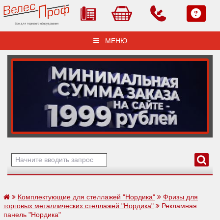
Все для торгового оборудования
МЕНЮ
Комплектующие для стеллажей "Нордика"
Фризы для
торговых металлических стеллажей "Нордика"
Рекламная
панель "Нордика"