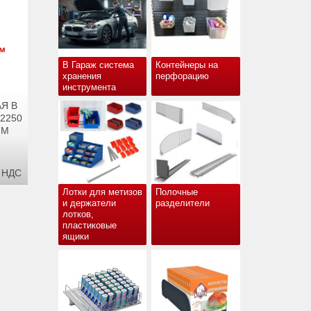
В Гараж система
Контейнеры на
хранения
перфорацию
инструмента
Я В
 2250
ММ
С НДС
Лотки для метизов
Полочные
и держатели
разделители
лотков,
пластиковые
ящики