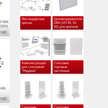
Нестандартные
Ценникодержатели
50 ММ
крючки
DRA (VH 39, 52,
2250)
60) для крючков
С НДС
Комплектующие
Стеллажи
для стеллажей
торговые
"Нордика"
настенные
-НВ-
С НДС
Стеллажи
Стеллажи