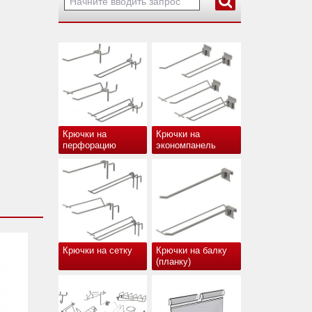
Крючки на
Крючки на
перфорацию
экономпанель
Крючки на сетку
Крючки на балку
(планку)