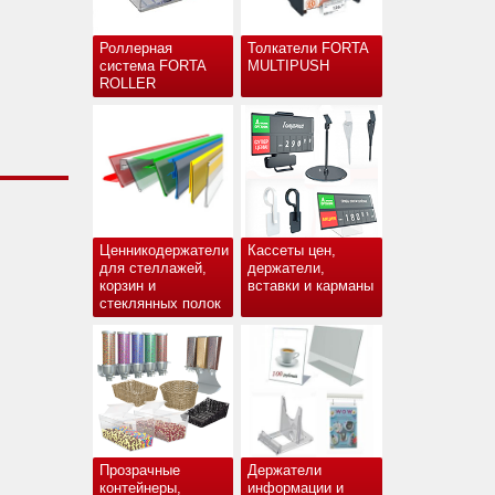
Роллерная
Толкатели FORTA
система FORTA
MULTIPUSH
ROLLER
Ценникодержатели
Кассеты цен,
для стеллажей,
держатели,
корзин и
вставки и карманы
стеклянных полок
Прозрачные
Держатели
контейнеры,
информации и