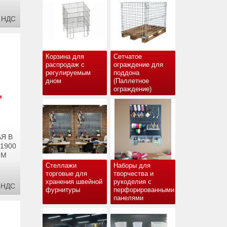
С НДС
Корзина для
Сетчатое
распродаж с
ограждение для
регулируемым
поддона
дном
(Паллетное
ограждение)
Я В
 1900
ММ
Стеллажи
Наборы для
торговые для
творчества и
хранения швейной
рукоделия с
 НДС
фурнитуры
перфорированными
панелями