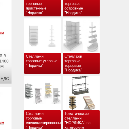
торговые
торговые
пристенные
островные
"Нордика"
"Нордика"
Я В
Стеллажи
Стеллажи
1400
торговые угловые
торговые
"Нордика"
торцевые
ММ
"Нордика"
С НДС
Стеллажи
Тематические
торговые
стеллажи
специализированные
"НОРДИКА" по
"Нордика"
категориям