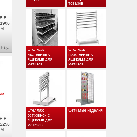
товаров
Я В
 1900
ММ
С НДС
Стеллаж
Стеллаж
настенный с
пристенный с
ящиками для
ящиками для
метизов
метизов
Стеллаж
Сетчатые изделия
островной с
Я В
ящиками для
 2250
метизов
ММ