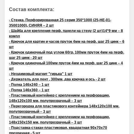
Состав комплекта:
- Стенка, Перфорированная 25 серия 350*1000 (25-НЕ-01-
35001000), СИНЯЯ – 2 шт
- Шайба для крепления перф. панели на стену (2 шт)14*9 мм – 8
компл
- Крючок для картин и часов пруток 4мм на перф. шаг 25 цинк – 6
шт
- Крючок одиночный под углом 60гр. 100мм пруток 4мм на перф.
шаг 25 цинк - 20 шт
- Крючок одиночный 100мм пруток 4мм на перф. шаг 25 цинк – 4
шт
- Неодимовый магнит "гирька" 1 шт
- Держатель для лент , 300мм, два крючка и ось - 2 шт
- Полка 146х240 – 1 шт
- Полка 146х360 – 1 шт
- Пластиковый контейнер с креплением на перфорацию,
148х120х100 мм, полупрозрачный – 3 шт
- Перегородка для пластикового контейнера 148х120х100 мм,
полупрозрачный – 3 шт
- Пластиковый контейнер с креплением на перфорацию,
148х150х150 мм, полупрозрачный – 3 шт
- Подставка-стакан пластиковая, квадратная 90х70х70
прозрачная - 5 шт