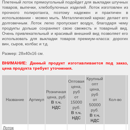
Плетеный лоток прямоугольный подойдет для выкладки штучных
товаров, выпечки, хлебобулочных изделий. Лоток изготовлен из
прочного полиротанга, поэтому надежен и практичен в
использовании - можно мыть. Металлический каркас делает его
долговечным. Лоток легко пропускает воздух, благодаря чему
продукты дольше сохраняют свою свежесть и товарный вид.
Очень привлекательный и красивый внешний вид позволяет его
использовать для выкладки товаров премиум-класса: дорогих
вин, сыров, колбас и т.д.
Размер: 28х40х16 cм.
ВНИМАНИЕ: Данный продукт изготавливается под заказ,
цена продукта требует уточнения.
Крупный
Оптовая
опт
цена,
цена,
Розничная
руб
руб
цена, руб
от
Название
Артикул
от
Кол-во
В т.ч.
15000
50000
НДС
руб.
руб.
В т.ч.
В т.ч.
НДС
НДС
Лоток