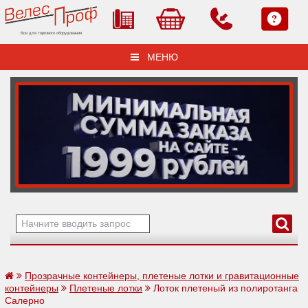
Все для торгового оборудования
МЕНЮ
Прозрачные контейнеры, плетеные лотки и гравитационные
контейнеры
Плетеные лотки
Лоток плетеный из полиротанга
Салерно