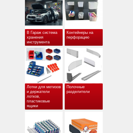
В Гараж система
Контейнеры на
хранения
перфорацию
инструмента
Лотки для метизов
Полочные
и держатели
разделители
лотков,
пластиковые
ящики