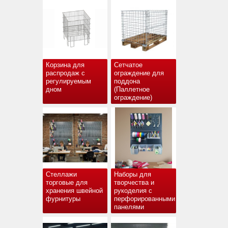
Корзина для
Сетчатое
распродаж с
ограждение для
регулируемым
поддона
дном
(Паллетное
ограждение)
Стеллажи
Наборы для
торговые для
творчества и
хранения швейной
рукоделия с
фурнитуры
перфорированными
панелями