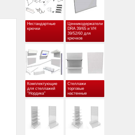
Нестандартные
Ценникодержатели
крючки
DRA 39/65 и VH
39/52/60 для
крючков
Комплектующие
Стеллажи
для стеллажей
торговые
"Нордика"
настенные