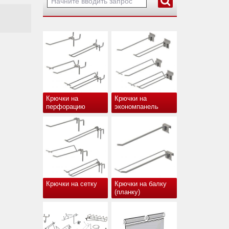
Крючки на
Крючки на
перфорацию
экономпанель
Крючки на сетку
Крючки на балку
(планку)