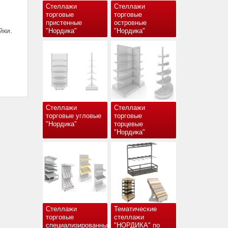
Стеллажи
Стеллажи
торговые
торговые
пристенные
островные
йки.
"Нордика"
"Нордика"
Стеллажи
Стеллажи
торговые угловые
торговые
"Нордика"
торцевые
"Нордика"
Стеллажи
Тематические
торговые
стеллажи
специализированные
"НОРДИКА" по