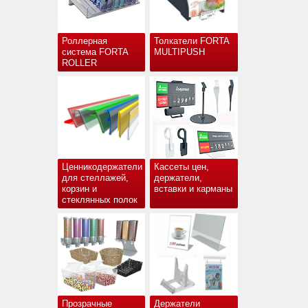
Роллерная
Толкатели FORTA
система FORTA
MULTIPUSH
ROLLER
Ценникодержатели
Кассеты цен,
для стеллажей,
держатели,
корзин и
вставки и карманы
стеклянных полок
Прозрачные
Держатели