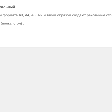
стольный
 формата А3, А4, А5, А6 и таким образом создают рекламные сто
полка, стол) .