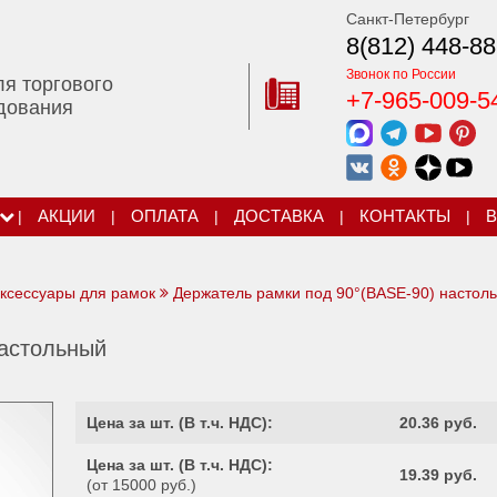
Санкт-Петербург
8(812) 448-88
Звонок по России
ля торгового
+7-965-009-5
дования
|
АКЦИИ
|
ОПЛАТА
|
ДОСТАВКА
|
КОНТАКТЫ
|
В
ксессуары для рамок
Держатель рамки под 90°(BASE-90) настол
настольный
Цена за шт. (
В т.ч. НДС
):
20.36 руб.
Цена за шт. (
В т.ч. НДС
):
19.39 руб.
(от 15000 руб.)