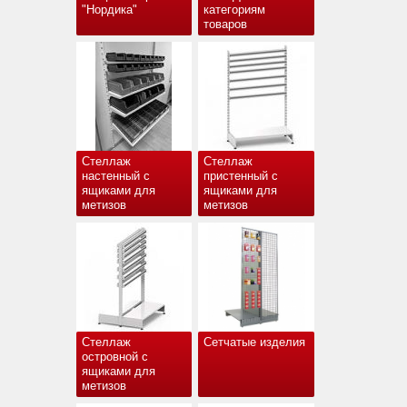
"Нордика"
категориям
товаров
Стеллаж
Стеллаж
настенный с
пристенный с
ящиками для
ящиками для
метизов
метизов
Стеллаж
Сетчатые изделия
островной с
ящиками для
метизов