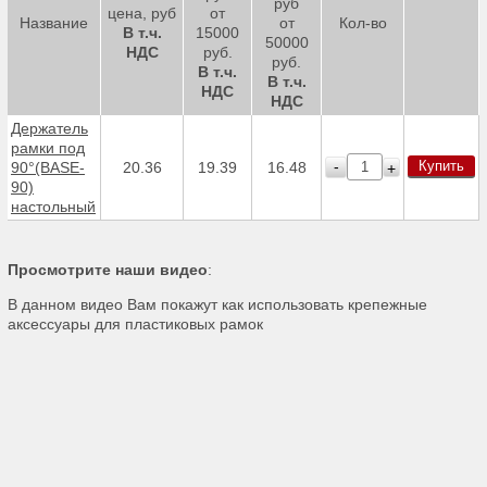
руб
цена, руб
от
Название
от
Кол-во
В т.ч.
15000
50000
НДС
руб.
руб.
В т.ч.
В т.ч.
НДС
НДС
Держатель
рамки под
Купить
-
90°(BASE-
20.36
19.39
16.48
+
90)
настольный
Просмотрите наши видео
:
В данном видео Вам покажут как использовать крепежные
аксессуары для пластиковых рамок