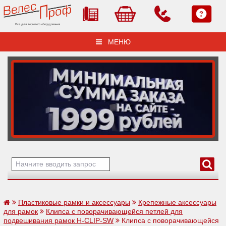
Все для торгового оборудования
МЕНЮ
Пластиковые рамки и аксессуары
Крепежные аксессуары
для рамок
Клипса с поворачивающейся петлей для
подвешивания рамок H-CLIP-SW
Клипса с поворачивающейся