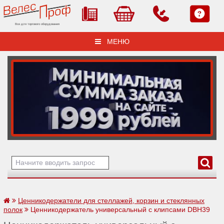
Все для торгового оборудования
МЕНЮ
Ценникодержатели для стеллажей, корзин и стеклянных
полок
Ценникодержатель универсальный с клипсами DBH39