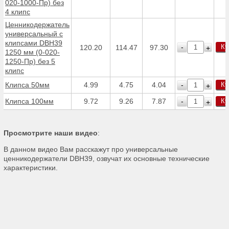
020-1000-Пр) без
4 клипс
Ценникодержатель
универсальный с
клипсами DBH39
Ку
-
120.20
114.47
97.30
+
1250 мм (0-020-
1250-Пр) без 5
клипс
Клипса 50мм
4.99
4.75
4.04
Ку
-
+
Клипса 100мм
9.72
9.26
7.87
Ку
-
+
Просмотрите наши видео
:
В данном видео Вам расскажут про универсальные
ценникодержатели DBH39, озвучат их основные технические
характеристики.