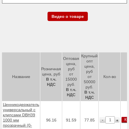
Видео о товаре
Крупный
Оптовая
опт
цена,
цена,
Розничная
руб
руб
цена, руб
от
Название
от
Кол-во
В т.ч.
15000
50000
НДС
руб.
руб.
В т.ч.
В т.ч.
НДС
НДС
Ценникодержатель
универсальный с
клипсами DBH39
Ку
-
1000 мм
96.16
91.59
77.85
+
прозрачный (0-