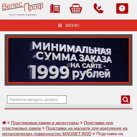
Все для торгового оборудования
МЕНЮ
Пластиковые рамки и аксессуары
Подставки для
пластиковых рамок
Подставка на магните для крепления на
металлических поверхностях MAGNET-ROD
Подставка на