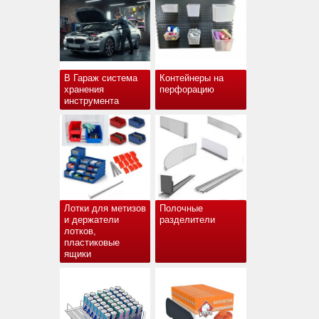
В Гараж система
Контейнеры на
хранения
перфорацию
инструмента
Лотки для метизов
Полочные
и держатели
разделители
лотков,
пластиковые
ящики