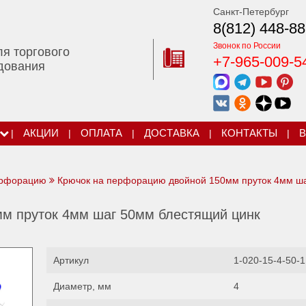
Санкт-Петербург
8(812) 448-88
Звонок по России
ля торгового
+7-965-009-5
дования
|
АКЦИИ
|
ОПЛАТА
|
ДОСТАВКА
|
КОНТАКТЫ
|
В
ерфорацию
Крючок на перфорацию двойной 150мм пруток 4мм ш
м пруток 4мм шаг 50мм блестящий цинк
Артикул
1-020-15-4-50-1
Диаметр, мм
4