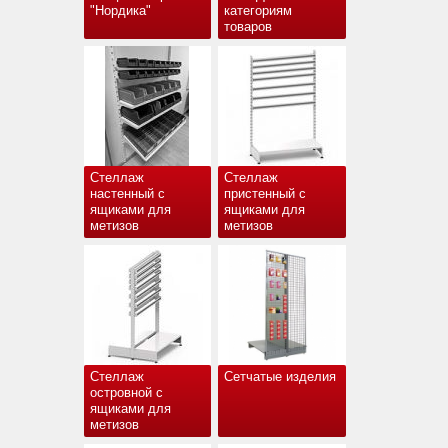
"Нордика"
категориям
товаров
Стеллаж
Стеллаж
настенный с
пристенный с
ящиками для
ящиками для
метизов
метизов
Стеллаж
Сетчатые изделия
островной с
ящиками для
метизов