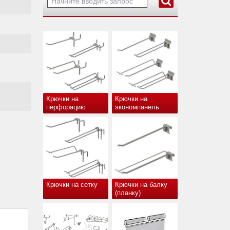
Крючки на
Крючки на
перфорацию
экономпанель
Крючки на сетку
Крючки на балку
(планку)