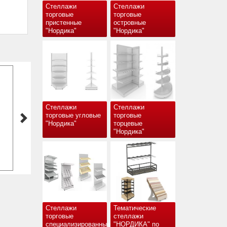
Стеллажи
Стеллажи
торговые
торговые
пристенные
островные
"Нордика"
"Нордика"
Стеллажи
Стеллажи
торговые угловые
торговые
"Нордика"
торцевые
"Нордика"
Держатель для дрелей,
шуруповертов
от 150.42 рублей
Стеллажи
Тематические
торговые
стеллажи
специализированные
"НОРДИКА" по