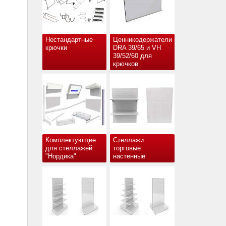
Нестандартные
Ценникодержатели
крючки
DRA 39/65 и VH
39/52/60 для
крючков
Комплектующие
Стеллажи
для стеллажей
торговые
"Нордика"
настенные