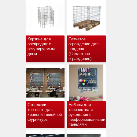
Корзина для
Сетчатое
распродаж с
ограждение для
регулируемым
поддона
дном
(Паллетное
ограждение)
Стеллажи
Наборы для
торговые для
творчества и
хранения швейной
рукоделия с
фурнитуры
перфорированными
панелями