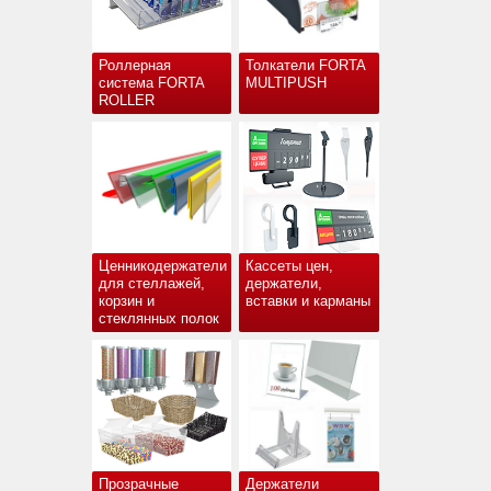
Роллерная
Толкатели FORTA
система FORTA
MULTIPUSH
ROLLER
Ценникодержатели
Кассеты цен,
для стеллажей,
держатели,
корзин и
вставки и карманы
стеклянных полок
Прозрачные
Держатели