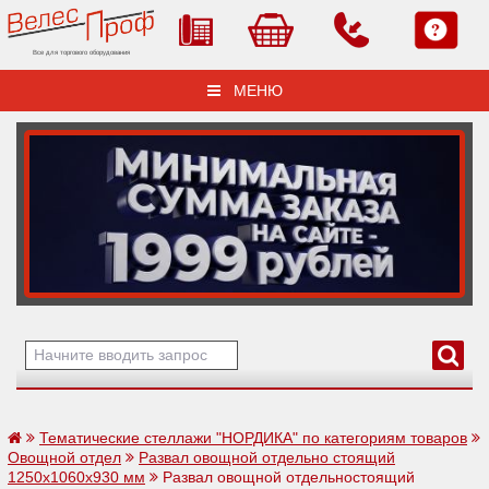
Все для торгового оборудования
МЕНЮ
Тематические стеллажи "НОРДИКА" по категориям товаров
Овощной отдел
Развал овощной отдельно стоящий
1250х1060х930 мм
Развал овощной отдельностоящий