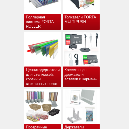
Роллерная
Толкатели FORTA
система FORTA
MULTIPUSH
ROLLER
Ценникодержатели
Кассеты цен,
для стеллажей,
держатели,
корзин и
вставки и карманы
стеклянных полок
Прозрачные
Держатели