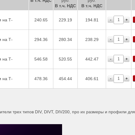
В т.ч. НДС
руб.
руб.
В т.ч. НДС
В т.ч. НДС
-
+
 на Т-
240.65
229.19
194.81
-
+
 на Т-
294.36
280.34
238.29
-
+
 на Т-
546.58
520.55
442.47
-
+
 на Т-
478.36
454.44
406.61
тели трех типов DIV, DIVТ, DIV200, про их размеры и профили для