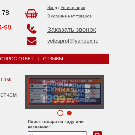
Вход
/
Регистрация
-78
В корзине нет товаров
4-98
Заказать звонок
velesprof@yandex.ru
ОПРОС-ОТВЕТ
|
ОТЗЫВЫ
T-150-
котчем
Поиск товара по коду или
названию: