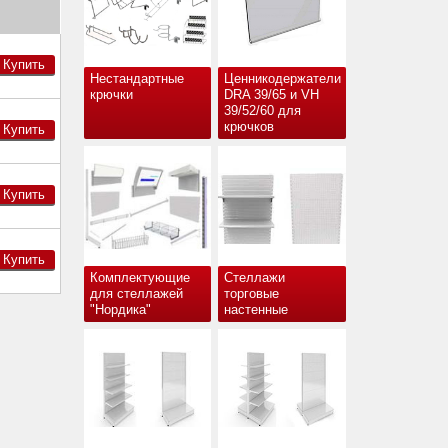
Купить
Нестандартные
Ценникодержатели
крючки
DRA 39/65 и VH
39/52/60 для
крючков
Купить
Купить
Купить
Комплектующие
Стеллажи
для стеллажей
торговые
"Нордика"
настенные