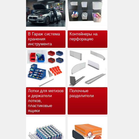
В Гараж система
Контейнеры на
хранения
перфорацию
инструмента
Лотки для метизов
Полочные
и держатели
разделители
лотков,
пластиковые
ящики