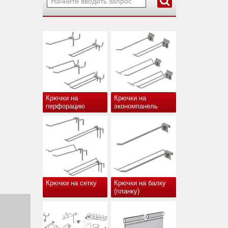
Крючки на
Крючки на
перфорацию
экономпанель
Крючки на сетку
Крючки на балку
(планку)