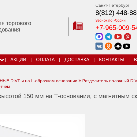
Санкт-Петербург
8(812) 448-88
Звонок по России
ля торгового
+7-965-009-5
дования
|
АКЦИИ
|
ОПЛАТА
|
ДОСТАВКА
|
КОНТАКТЫ
|
В
Е DIVТ и на L-образном основании
Разделитель полочный DIV
отчем
ысотой 150 мм на Т-основании, с магнитным с