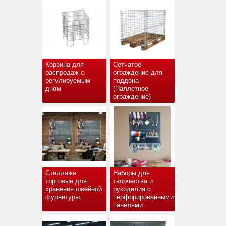
Корзина для
Сетчатое
распродаж с
ограждение для
регулируемым
поддона
дном
(Паллетное
ограждение)
Стеллажи
Наборы для
торговые для
творчества и
хранения швейной
рукоделия с
фурнитуры
перфорированными
панелями