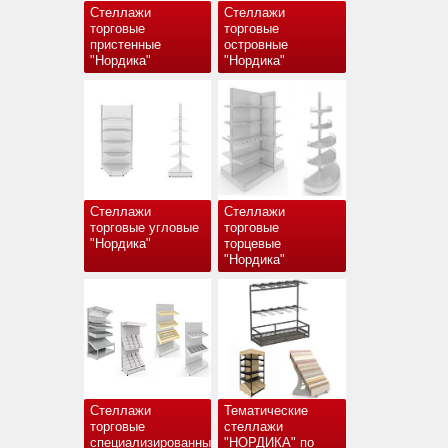
Стеллажи
Стеллажи
торговые
торговые
пристенные
островные
"Нордика"
"Нордика"
Стеллажи
Стеллажи
торговые угловые
торговые
"Нордика"
торцевые
"Нордика"
Стеллажи
Тематические
торговые
стеллажи
специализированные
"НОРДИКА" по