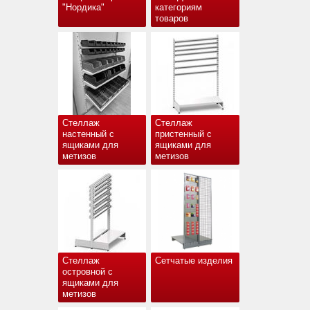
"Нордика"
категориям
товаров
Стеллаж
Стеллаж
настенный с
пристенный с
ящиками для
ящиками для
метизов
метизов
Стеллаж
Сетчатые изделия
островной с
ящиками для
метизов