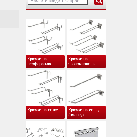
Крючки на
Крючки на
перфорацию
экономпанель
Крючки на сетку
Крючки на балку
(планку)