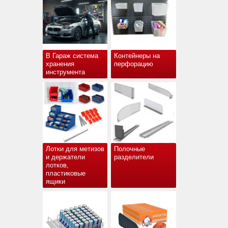
В Гараж система
Контейнеры на
хранения
перфорацию
инструмента
Лотки для метизов
Полочные
и держатели
разделители
лотков,
пластиковые
ящики