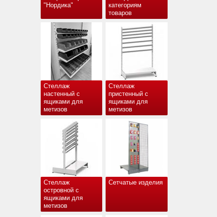
"Нордика"
категориям
товаров
Стеллаж
Стеллаж
настенный с
пристенный с
ящиками для
ящиками для
метизов
метизов
Стеллаж
Сетчатые изделия
островной с
ящиками для
метизов