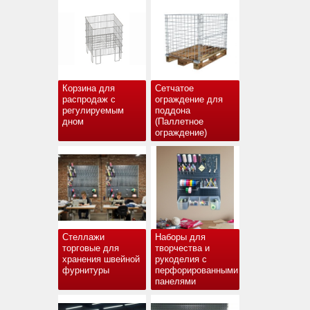
Корзина для
Сетчатое
распродаж с
ограждение для
регулируемым
поддона
дном
(Паллетное
ограждение)
Стеллажи
Наборы для
торговые для
творчества и
хранения швейной
рукоделия с
фурнитуры
перфорированными
панелями