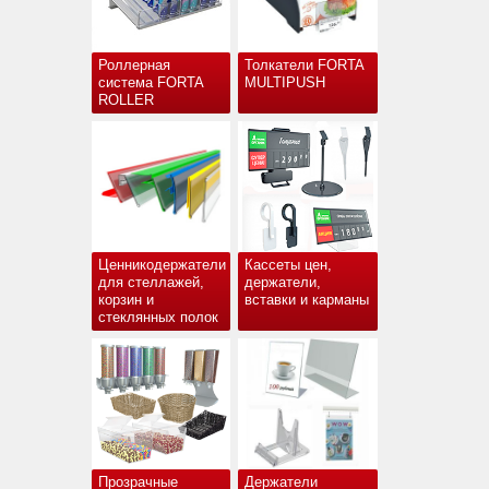
Роллерная
Толкатели FORTA
система FORTA
MULTIPUSH
ROLLER
Ценникодержатели
Кассеты цен,
для стеллажей,
держатели,
корзин и
вставки и карманы
стеклянных полок
Прозрачные
Держатели