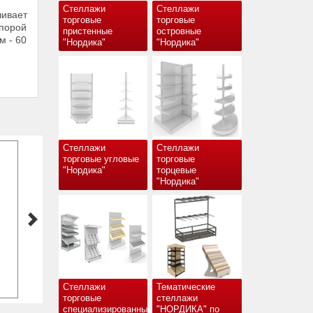
Стеллажи
Стеллажи
чивает
торговые
торговые
опорой
пристенные
островные
м - 60
"Нордика"
"Нордика"
Стеллажи
Стеллажи
торговые угловые
торговые
"Нордика"
торцевые
"Нордика"
Корзина для распродаж с
регулируемым дном (высота 780
мм)
от 1869.51 рублей
Стеллажи
Тематические
торговые
стеллажи
специализированные
"НОРДИКА" по