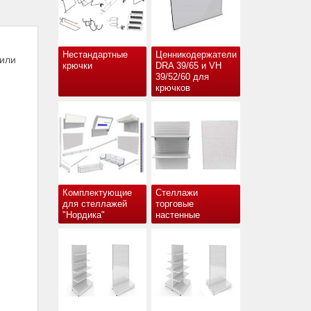
Нестандартные
Ценникодержатели
фили
крючки
DRA 39/65 и VH
39/52/60 для
крючков
Комплектующие
Стеллажи
для стеллажей
торговые
"Нордика"
настенные