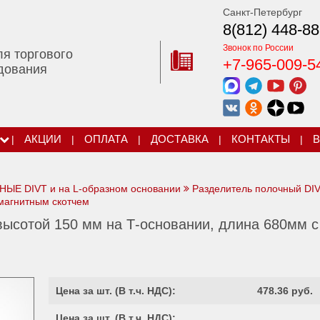
Санкт-Петербург
8(812) 448-88
Звонок по России
ля торгового
+7-965-009-5
дования
|
АКЦИИ
|
ОПЛАТА
|
ДОСТАВКА
|
КОНТАКТЫ
|
В
Е DIVТ и на L-образном основании
Разделитель полочный DIV
магнитным скотчем
ысотой 150 мм на Т-основании, длина 680мм с
Цена за шт. (
В т.ч. НДС
):
478.36 руб.
Цена за шт. (
В т.ч. НДС
):