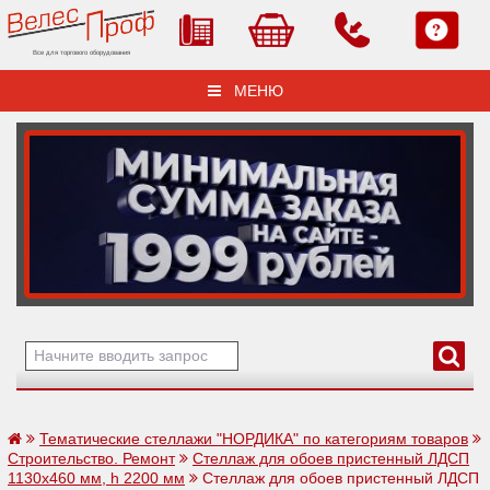
Все для торгового оборудования
МЕНЮ
Тематические стеллажи "НОРДИКА" по категориям товаров
Строительство. Ремонт
Стеллаж для обоев пристенный ЛДСП
1130х460 мм, h 2200 мм
Стеллаж для обоев пристенный ЛДСП