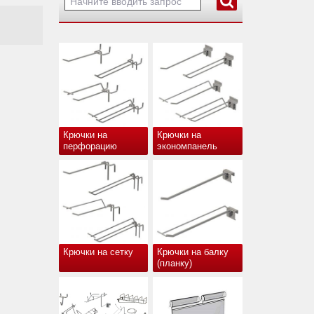
Крючки на
Крючки на
перфорацию
экономпанель
Крючки на сетку
Крючки на балку
(планку)