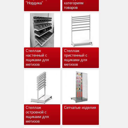
"Нордика"
категориям
товаров
Стеллаж
Стеллаж
настенный с
пристенный с
ящиками для
ящиками для
метизов
метизов
Стеллаж
Сетчатые изделия
островной с
ящиками для
метизов