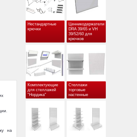
Нестандартные
Ценникодержатели
крючки
DRA 39/65 и VH
39/52/60 для
крючков
Комплектующие
Стеллажи
для стеллажей
торговые
"Нордика"
настенные
их
ции.
ку на