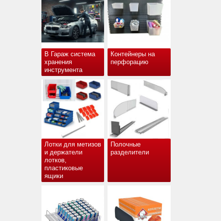
В Гараж система
Контейнеры на
хранения
перфорацию
инструмента
Лотки для метизов
Полочные
и держатели
разделители
лотков,
пластиковые
ящики