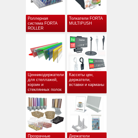
Роллерная
Толкатели FORTA
система FORTA
MULTIPUSH
ROLLER
Ценникодержатели
Кассеты цен,
для стеллажей,
держатели,
корзин и
вставки и карманы
стеклянных полок
Прозрачные
Держатели