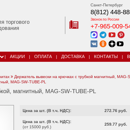
Санкт-Петербург
8(812) 448-88
Звонок по России
ля торгового
+7-965-009-5
дования
|
АКЦИИ
|
ОПЛАТА
|
ДОСТАВКА
|
КОНТАКТЫ
|
В
нитах
Держатель вывески на крючках с трубкой магнитный, MAG
нитный, MAG-SW-TUBE-PL
убкой, магнитный, MAG-SW-TUBE-PL
Цена за шт. (
В т.ч. НДС
):
272.76 руб.
Цена за шт. (
В т.ч. НДС
):
259.77 руб.
(от 15000 руб.)