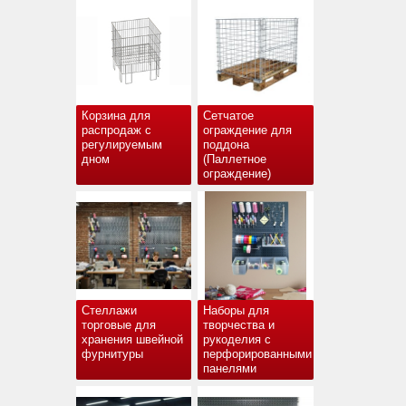
Корзина для
Сетчатое
распродаж с
ограждение для
регулируемым
поддона
дном
(Паллетное
ограждение)
Стеллажи
Наборы для
торговые для
творчества и
хранения швейной
рукоделия с
фурнитуры
перфорированными
панелями