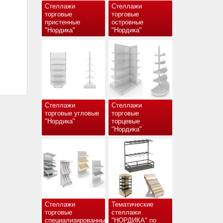
Стеллажи
Стеллажи
торговые
торговые
пристенные
островные
"Нордика"
"Нордика"
Стеллажи
Стеллажи
торговые угловые
торговые
"Нордика"
торцевые
"Нордика"
Стеллажи
Тематические
торговые
стеллажи
специализированные
"НОРДИКА" по