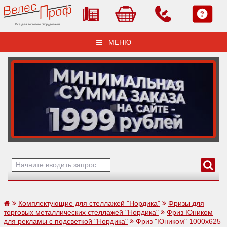
Все для торгового оборудования
МЕНЮ
Комплектующие для стеллажей "Нордика"
Фризы для
торговых металлических стеллажей "Нордика"
Фриз Юником
для рекламы с подсветкой "Нордика"
Фриз "Юником" 1000х625