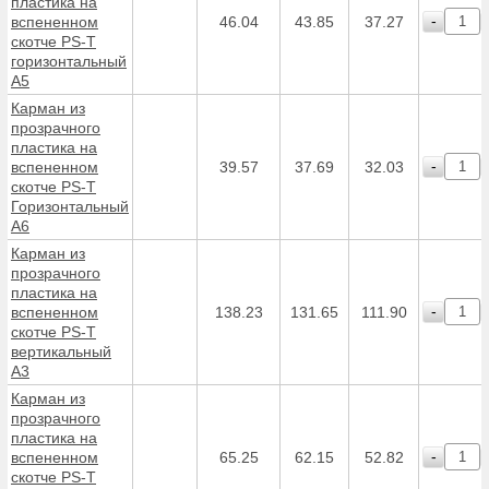
пластика на
-
вспененном
46.04
43.85
37.27
скотче PS-T
горизонтальный
А5
Карман из
прозрачного
пластика на
-
вспененном
39.57
37.69
32.03
скотче PS-T
Горизонтальный
А6
Карман из
прозрачного
пластика на
-
вспененном
138.23
131.65
111.90
скотче PS-T
вертикальный
А3
Карман из
прозрачного
пластика на
-
вспененном
65.25
62.15
52.82
скотче PS-T