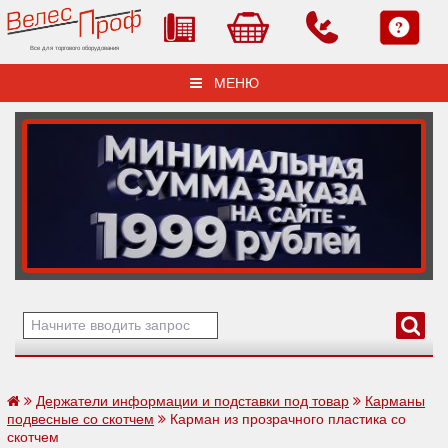
Все для торгового оборудования
МЕНЮ
Держатели информации и подставки под товар
Карманы
подвесные со скотчем
Карман из прозрачного пластика со
скотчем