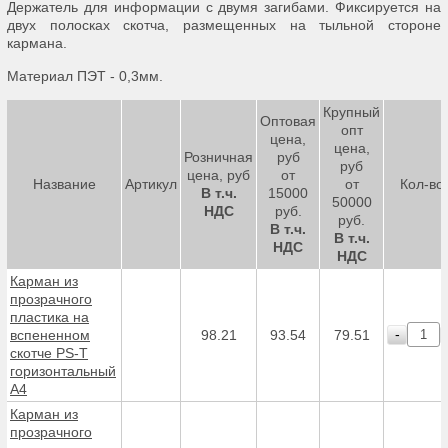
Держатель для информации с двумя загибами. Фиксируется на
двух полосках скотча, размещенных на тыльной стороне
кармана.
Материал ПЭТ - 0,3мм.
Крупный
Оптовая
опт
цена,
цена,
Розничная
руб
руб
цена, руб
от
Название
Артикул
от
Кол-во
В т.ч.
15000
50000
НДС
руб.
руб.
В т.ч.
В т.ч.
НДС
НДС
Карман из
прозрачного
пластика на
-
вспененном
98.21
93.54
79.51
скотче PS-T
горизонтальный
А4
Карман из
прозрачного