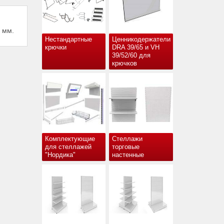
 мм.
Нестандартные
Ценникодержатели
крючки
DRA 39/65 и VH
39/52/60 для
крючков
Комплектующие
Стеллажи
для стеллажей
торговые
"Нордика"
настенные