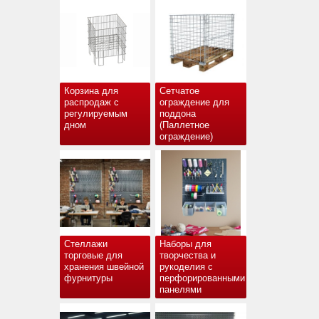
Корзина для
Сетчатое
распродаж с
ограждение для
регулируемым
поддона
дном
(Паллетное
ограждение)
Стеллажи
Наборы для
торговые для
творчества и
хранения швейной
рукоделия с
фурнитуры
перфорированными
панелями