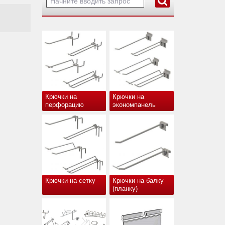
Крючки на
Крючки на
перфорацию
экономпанель
Крючки на сетку
Крючки на балку
(планку)