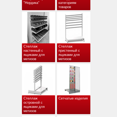
"Нордика"
категориям
товаров
Стеллаж
Стеллаж
настенный с
пристенный с
ящиками для
ящиками для
метизов
метизов
Стеллаж
Сетчатые изделия
островной с
ящиками для
метизов