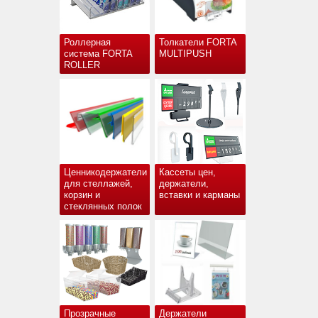
Роллерная
Толкатели FORTA
система FORTA
MULTIPUSH
ROLLER
Ценникодержатели
Кассеты цен,
для стеллажей,
держатели,
корзин и
вставки и карманы
стеклянных полок
Прозрачные
Держатели