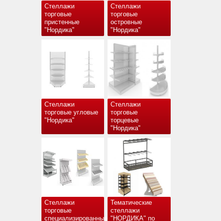
Стеллажи
Стеллажи
торговые
торговые
пристенные
островные
"Нордика"
"Нордика"
Стеллажи
Стеллажи
торговые угловые
торговые
"Нордика"
торцевые
"Нордика"
Стеллажи
Тематические
торговые
стеллажи
специализированные
"НОРДИКА" по