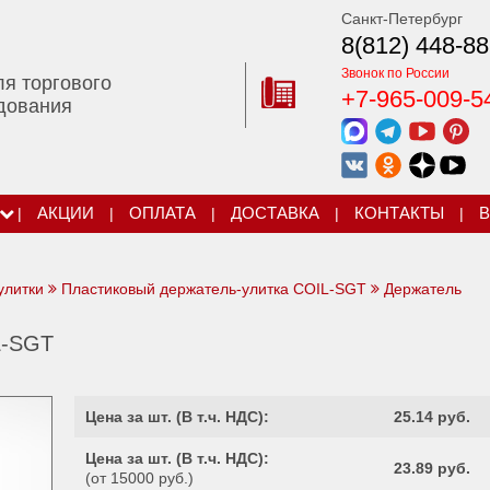
Санкт-Петербург
8(812) 448-88
Звонок по России
ля торгового
+7-965-009-5
дования
|
АКЦИИ
|
ОПЛАТА
|
ДОСТАВКА
|
КОНТАКТЫ
|
В
улитки
Пластиковый держатель-улитка COIL-SGT
Держатель
L-SGT
Цена за шт. (
В т.ч. НДС
):
25.14 руб.
Цена за шт. (
В т.ч. НДС
):
23.89 руб.
(от 15000 руб.)