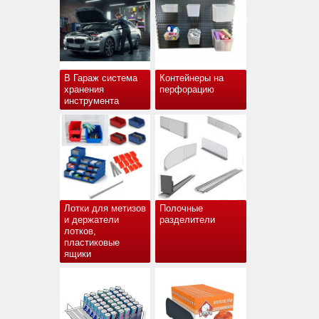
В Гараж система
Контейнеры на
хранения
перфорацию
инструмента
Лотки для метизов
Полочные
и держатели
разделители
лотков,
пластиковые
ящики