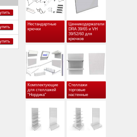
упить
Нестандартные
Ценникодержатели
упить
крючки
DRA 39/65 и VH
39/52/60 для
крючков
упить
Комплектующие
Стеллажи
для стеллажей
торговые
"Нордика"
настенные