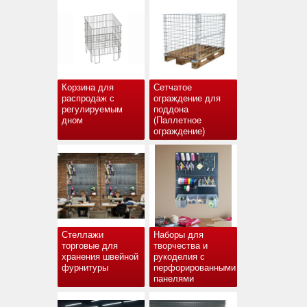
Корзина для
Сетчатое
распродаж с
ограждение для
регулируемым
поддона
дном
(Паллетное
ограждение)
Стеллажи
Наборы для
торговые для
творчества и
хранения швейной
рукоделия с
фурнитуры
перфорированными
панелями