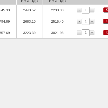
В т.ч. НДС
В т.ч. НДС
К
-
+
545.33
2443.52
2290.80
К
-
+
794.89
2683.10
2515.40
К
-
+
357.69
3223.39
3021.93