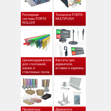
Роллерная
Толкатели FORTA
система FORTA
MULTIPUSH
ROLLER
Ценникодержатели
Кассеты цен,
для стеллажей,
держатели,
корзин и
вставки и карманы
стеклянных полок
Прозрачные
Держатели