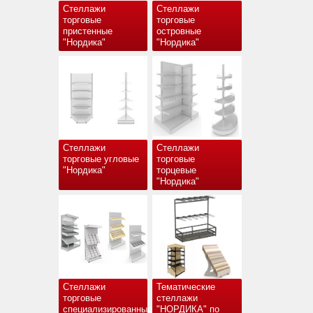
Стеллажи
Стеллажи
торговые
торговые
пристенные
островные
"Нордика"
"Нордика"
Стеллажи
Стеллажи
торговые угловые
торговые
"Нордика"
торцевые
"Нордика"
Стеллажи
Тематические
торговые
стеллажи
специализированные
"НОРДИКА" по