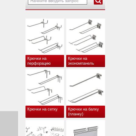
Крючки на
Крючки на
перфорацию
экономпанель
Крючки на сетку
Крючки на балку
(планку)