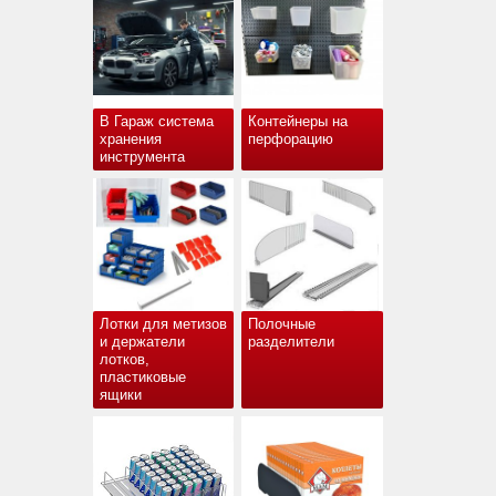
В Гараж система
Контейнеры на
хранения
перфорацию
инструмента
Лотки для метизов
Полочные
и держатели
разделители
лотков,
пластиковые
ящики