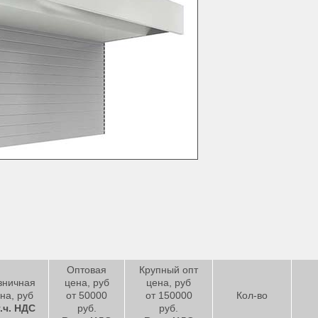
Оптовая
Крупный опт
зничная
цена, руб
цена, руб
на, руб
от 50000
от 150000
Кол-во
т.ч. НДС
руб.
руб.