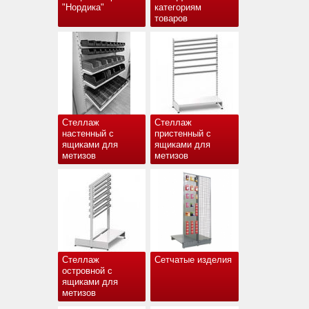
"Нордика"
категориям
товаров
Стеллаж
Стеллаж
настенный с
пристенный с
ящиками для
ящиками для
метизов
метизов
Стеллаж
Сетчатые изделия
островной с
ящиками для
метизов