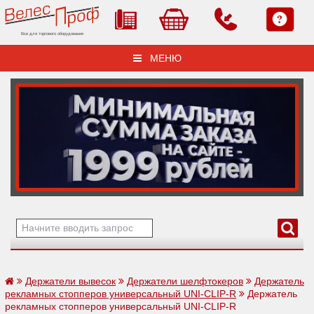
Все для торгового оборудования
МЕНЮ
Держатели вывесок
Держатели шелфтокеров
Держатель
рекламных стопперов универсальный UNI-CLIP-R
Держатель
рекламных стопперов универсальный UNI-CLIP-R