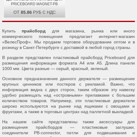
PRICEBOARD MAGNET-PB
ОТ
85.86
РУБ С НДС
Купить
прайсборд
для магазина, рынка или иного
коммерческого помещения предлагает интернет-магазин
«ВелесПроф». Мы продаем торговое оборудование оптом и в
розницу в Санкт-Петербурге с доставкой в любой город страны.
В разделе представлен пластиковый прайсборд Priceboard для
размещения информации формата А4 или А5. Длина панели
1000 мм. Цвета разные — серый, красный, зеленый.
Основное предназначение данного держателя — размещение
крупных ценников или постеров с рекламой. Важно, что
информация видна с двух сторон, таким образом эту навеску
удобно размещать над «островными» прилавками с большим
количеством товаров. Например, эти пластиковые держатели
широко используются на рынке над ящиками с овощами и
фруктами, а также в торговых центрах над паллетной выкладкой.
На нашем сайте представлены также аксессуары для
размещения прайсбордов — пластиковые заглушки,
соединители PB-connector, петли для подвешивания и