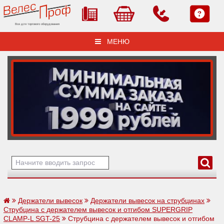
Все для торгового оборудования
МЕНЮ
Держатели вывесок
Держатели вывесок на струбцинах
Струбцина с держателем вывесок и отгибом SUPERGRIP
CLAMP-L SGT-25
Струбцина с держателем вывесок и отгибом