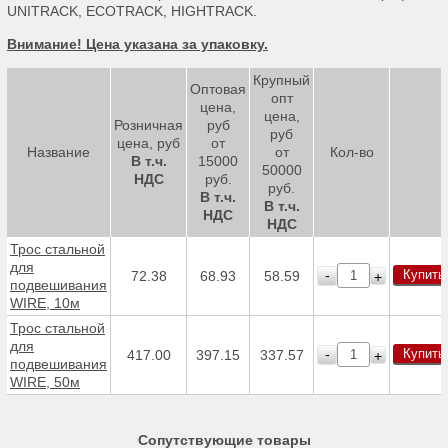
UNITRACK, ECOTRACK, HIGHTRACK.
Внимание! Цена указана за упаковку.
Крупный
Оптовая
опт
цена,
цена,
Розничная
руб
руб
цена, руб
от
Название
от
Кол-во
В т.ч.
15000
50000
НДС
руб.
руб.
В т.ч.
В т.ч.
НДС
НДС
Трос стальной
для
Купить
-
72.38
68.93
58.59
+
подвешивания
WIRE, 10м
Трос стальной
для
Купить
-
417.00
397.15
337.57
+
подвешивания
WIRE, 50м
Сопутствующие товары