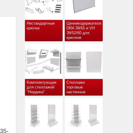
Нестандартные
Ценникодержатели
крючки
DRA 39/65 и VH
39/52/60 для
крючков
Комплектующие
Стеллажи
для стеллажей
торговые
"Нордика"
настенные
35-