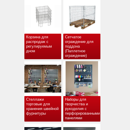
Корзина для
Сетчатое
распродаж с
ограждение для
регулируемым
поддона
дном
(Паллетное
ограждение)
Стеллажи
Наборы для
торговые для
творчества и
хранения швейной
рукоделия с
фурнитуры
перфорированными
панелями