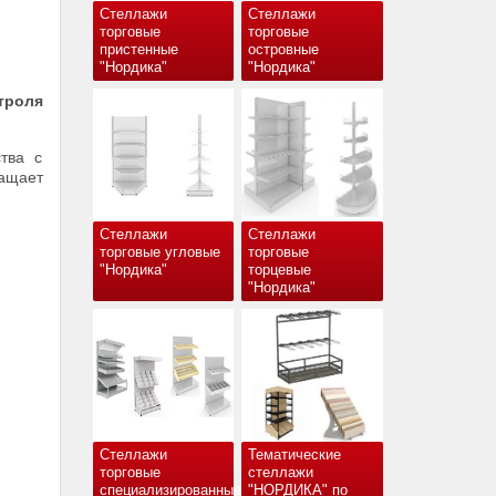
Стеллажи
Стеллажи
торговые
торговые
пристенные
островные
"Нордика"
"Нордика"
троля
тва с
ащает
Стеллажи
Стеллажи
торговые угловые
торговые
"Нордика"
торцевые
"Нордика"
Стеллажи
Тематические
торговые
стеллажи
специализированные
"НОРДИКА" по