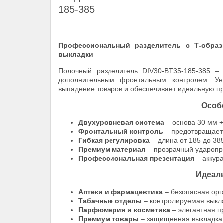
185-385
Профессиональный разделитель с Т-образ
выкладки
Полочный разделитель DIV30-ВT35-185-385 – 
дополнительным фронтальным контролем. Ун
выпадение товаров и обеспечивает идеальную п
Особ
Двухуровневая система
– основа 30 мм +
Фронтальный контроль
– предотвращает 
Гибкая регулировка
– длина от 185 до 38
Премиум материал
– прозрачный ударопр
Профессиональная презентация
– аккура
Идеал
Аптеки и фармацевтика
– безопасная орг
Табачные отделы
– контролируемая выкла
Парфюмерия и косметика
– элегантная п
Премиум товары
– защищенная выкладка 