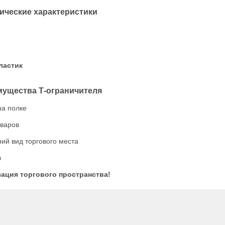
ические характеристики
ластик
ущества Т-ограничителя
на полке
оваров
й вид торгового места
в
ация торгового пространства!