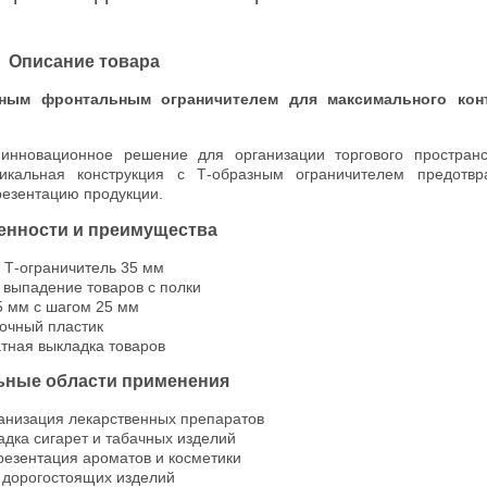
Описание товара
ным фронтальным ограничителем для максимального кон
инновационное решение для организации торгового пространс
икальная конструкция с Т-образным ограничителем предотвр
резентацию продукции.
енности и преимущества
 Т-ограничитель 35 мм
выпадение товаров с полки
5 мм с шагом 25 мм
очный пластик
тная выкладка товаров
ьные области применения
анизация лекарственных препаратов
дка сигарет и табачных изделий
резентация ароматов и косметики
дорогостоящих изделий