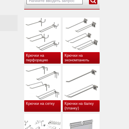
Крючки на
Крючки на
перфорацию
экономпанель
Крючки на сетку
Крючки на балку
(планку)