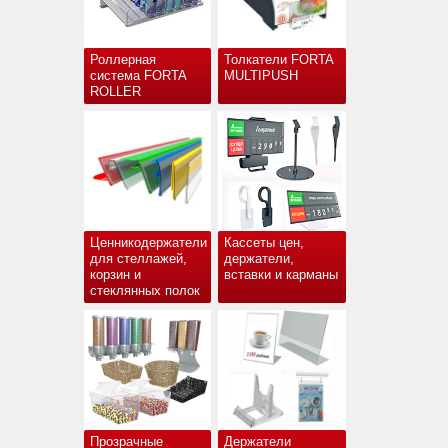
Роллерная
Толкатели FORTA
система FORTA
MULTIPUSH
ROLLER
Ценникодержатели
Кассеты цен,
для стеллажей,
держатели,
корзин и
вставки и карманы
стеклянных полок
Прозрачные
Держатели