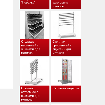
"Нордика"
категориям
товаров
Стеллаж
Стеллаж
настенный с
пристенный с
ящиками для
ящиками для
метизов
метизов
Стеллаж
Сетчатые изделия
островной с
ящиками для
метизов