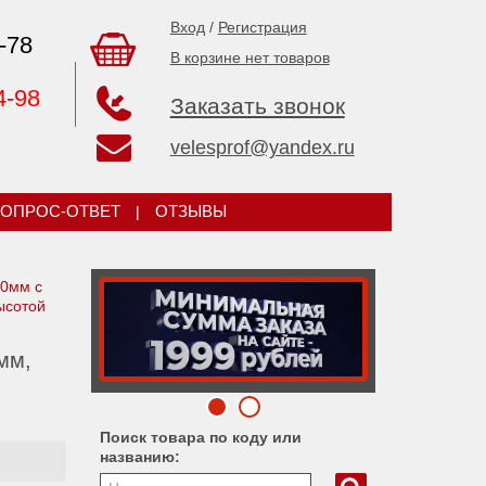
Вход
/
Регистрация
-78
В корзине нет товаров
4-98
Заказать звонок
velesprof@yandex.ru
ОПРОС-ОТВЕТ
|
ОТЗЫВЫ
20мм c
ысотой
мм,
Поиск товара по коду или
названию: