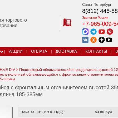
Санкт-Петербург
8(812) 448-88
Звонок по России
ля торгового
+7-965-009-5
дования
|
АКЦИИ
|
ОПЛАТА
|
ДОСТАВКА
|
КОНТАКТЫ
|
В
НЫЕ DIV
Пластиковый обламывающийся разделитель высотой 1
тель полочный обламывающийся с фронтальным ограничителем в
85-385мм
йся с фронтальным ограничителем высотой 35
 длина 185-385мм
Цена за шт. (
В т.ч. НДС
):
53.80 руб.