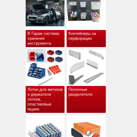
В Гараж система
Контейнеры на
хранения
перфорацию
инструмента
Лотки для метизов
Полочные
и держатели
разделители
лотков,
пластиковые
ящики