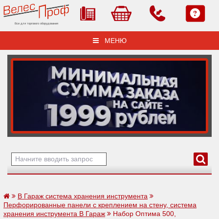
Все для торгового оборудования
МЕНЮ
В Гараж система хранения инструмента
Перфорированные панели с креплением на стену, система
хранения инструмента В Гараж
Набор Оптима 500,