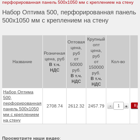
перфорированная панель 500х1050 мм с креплением на стену
Набор Оптима 500, перфорированная панель
500х1050 мм с креплением на стену
Крупный
Оптовая
опт
цена,
цена,
Розничная
руб
руб
цена, руб
от
Название
от
Кол-во
В т.ч.
50000
150000
НДС
руб.
руб.
В т.ч.
В т.ч.
НДС
НДС
Набор Оптима
500,
перфорированная
Ку
-
2708.74
2612.32
2457.79
+
панель 500х1050
мм с креплением
на стену
Просмотрите наши видео
: