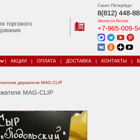
Санкт-Петербург
8(812) 448-88
Звонок по России
ля торгового
+7-965-009-5
дования
|
АКЦИИ
|
ОПЛАТА
|
ДОСТАВКА
|
КОНТАКТЫ
|
В
агнитном держателе MAG-CLIP
ржателе MAG-CLIP