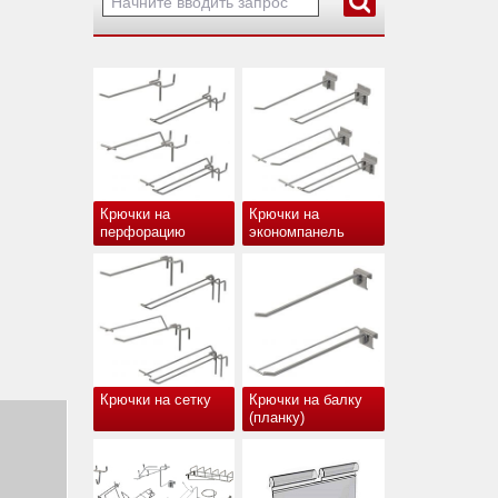
Крючки на
Крючки на
перфорацию
экономпанель
Крючки на сетку
Крючки на балку
(планку)