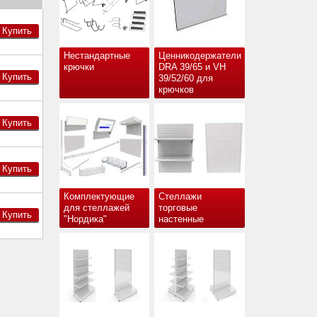
Купить
Нестандартные
Ценникодержатели
крючки
DRA 39/65 и VH
Купить
39/52/60 для
крючков
Купить
Купить
Комплектующие
Стеллажи
для стеллажей
торговые
Купить
"Нордика"
настенные