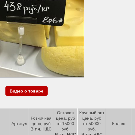
Видео о товаре
Оптовая
Крупный опт
Розничная
цена, руб
цена, руб
Артикул
цена, руб
от 15000
от 50000
Кол-во
В т.ч. НДС
руб.
руб.
В т.ч. НДС
В т.ч. НДС