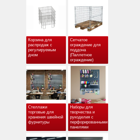
Корзина для
Сетчатое
распродаж с
ограждение для
регулируемым
поддона
дном
(Паллетное
ограждение)
Стеллажи
Наборы для
торговые для
творчества и
хранения швейной
рукоделия с
фурнитуры
перфорированными
панелями