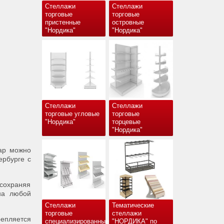
Стеллажи
Стеллажи
торговые
торговые
пристенные
островные
"Нордика"
"Нордика"
Стеллажи
Стеллажи
торговые угловые
торговые
"Нордика"
торцевые
"Нордика"
ар можно
ербурге с
 сохраняя
 на любой
Стеллажи
Тематические
торговые
стеллажи
репляется
специализированные
"НОРДИКА" по