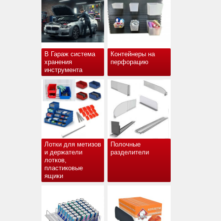
В Гараж система
Контейнеры на
хранения
перфорацию
инструмента
Лотки для метизов
Полочные
и держатели
разделители
лотков,
пластиковые
ящики