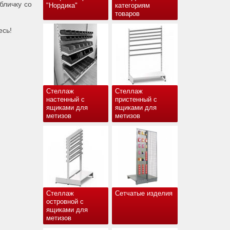
бличку со
"Нордика"
категориям
товаров
есь!
Стеллаж
Стеллаж
настенный с
пристенный с
ящиками для
ящиками для
метизов
метизов
Стеллаж
Сетчатые изделия
островной с
ящиками для
метизов