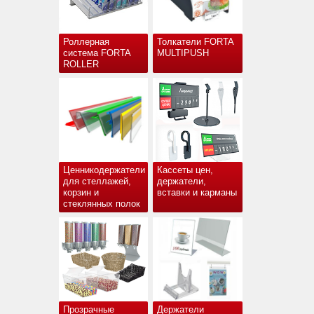
Роллерная
Толкатели FORTA
система FORTA
MULTIPUSH
ROLLER
Ценникодержатели
Кассеты цен,
для стеллажей,
держатели,
корзин и
вставки и карманы
стеклянных полок
Прозрачные
Держатели