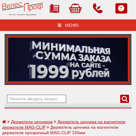
Все для торгового оборудования
МЕНЮ
Держатели ценников
Держатель ценника на магнитном
держателе MAG-CLIP
Держатель ценника на магнитном
держателе прозрачный MAG-CLIP 150мм