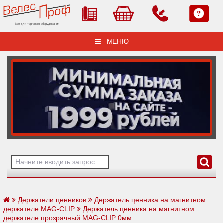
Все для торгового оборудования
МЕНЮ
Держатели ценников
Держатель ценника на магнитном
держателе MAG-CLIP
Держатель ценника на магнитном
держателе прозрачный MAG-CLIP 0мм