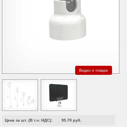
Видео о товаре
Цена за шт. (
В т.ч. НДС
):
95.70 руб.