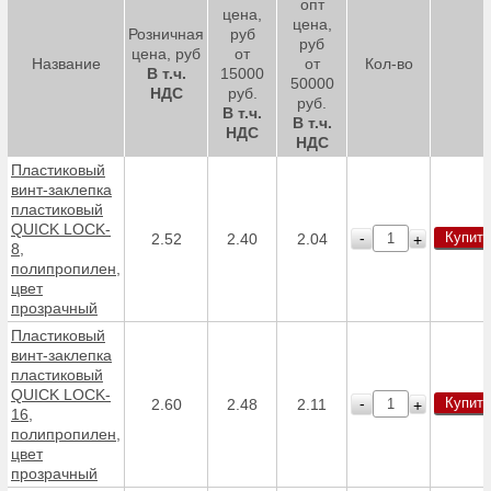
опт
цена,
цена,
Розничная
руб
руб
цена, руб
от
Название
от
Кол-во
В т.ч.
15000
50000
НДС
руб.
руб.
В т.ч.
В т.ч.
НДС
НДС
Пластиковый
винт-заклепка
пластиковый
QUICK LOCK-
Купить
-
2.52
2.40
2.04
+
8,
полипропилен,
цвет
прозрачный
Пластиковый
винт-заклепка
пластиковый
QUICK LOCK-
Купить
-
2.60
2.48
2.11
+
16,
полипропилен,
цвет
прозрачный