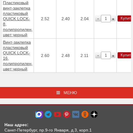
Пластиковый
винт-заклепка
пластиковый
Купить
-
QUICK LOCK-
2.52
2.40
2.04
+
8,
полипропилен,
цвет черный
Винт-заклепка
пластиковый
QUICK LOCK-
Купить
-
2.60
2.48
2.11
+
16,
полипропилен,
цвет черный
МЕНЮ
Наш адрес:
Санкт-Петербург, пр.9-го Января, д.3, корп.1