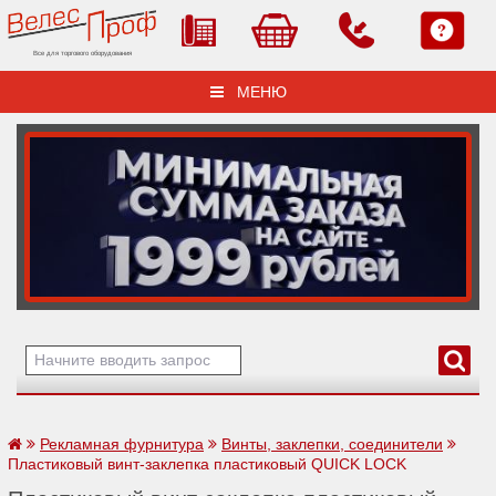
Все для торгового оборудования
МЕНЮ
Рекламная фурнитура
Винты, заклепки, соединители
Пластиковый винт-заклепка пластиковый QUICK LOCK